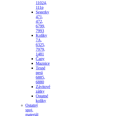
11024,
111p
Segerky
471,
472,
6799,
7993
Kolíky
7A,
6325,
7979,
1481
Čapy
Maznice
Tesné
perá
6885,
6880
Závitové
zátky
Ostatné
kolíky
Ostatný
spoj.
materiál