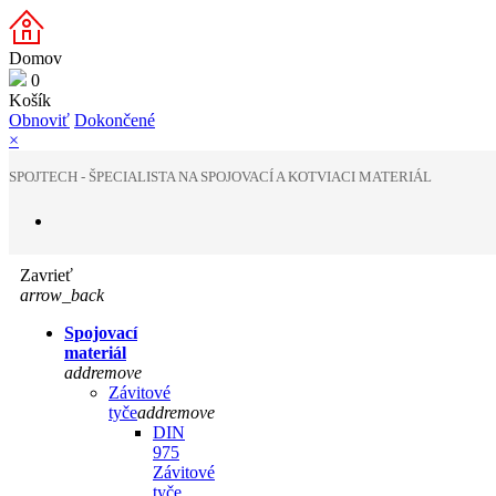
Domov
0
Košík
Obnoviť
Dokončené
×
SPOJTECH - ŠPECIALISTA NA SPOJOVACÍ A KOTVIACI MATERIÁL
Zavrieť
arrow_back
Spojovací
materiál
add
remove
Závitové
tyče
add
remove
DIN
975
Závitové
tyče