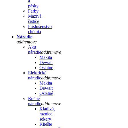
a
pásky
Farby
Mazivá,
čističe
Príslušenstvo
chémia
Náradie
add
remove
Aku
náradie
add
remove
Makita
Dewalt
Ostatné
Elektrické
náradie
add
remove
Makita
Dewalt
Ostatné
Ručné
náradie
add
remove
Kladivá,
raznice,
sekery
Kliešte