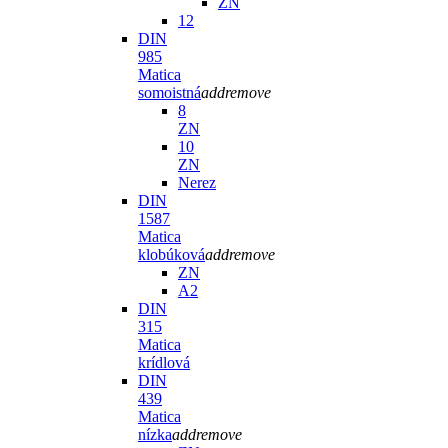
ZN
12
DIN
985
Matica
somoistná
add
remove
8
ZN
10
ZN
Nerez
DIN
1587
Matica
klobúková
add
remove
ZN
A2
DIN
315
Matica
krídlová
DIN
439
Matica
nízka
add
remove