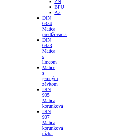
ZN
BPU
A2
DIN
6334
Matica
predlžovacia
DIN
6923
Matica
s
límcom
Matice
s
jemným
závitom
DIN
935
Matica
korunková
DIN
937
Matica
korunková
nízka