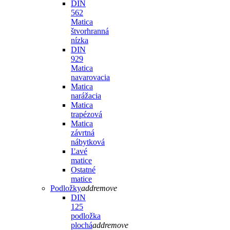
DIN
562
Matica
štvorhranná
nízka
DIN
929
Matica
navarovacia
Matica
narážacia
Matica
trapézová
Matica
závrtná
nábytková
Ľavé
matice
Ostatné
matice
Podložky
add
remove
DIN
125
podložka
plochá
add
remove