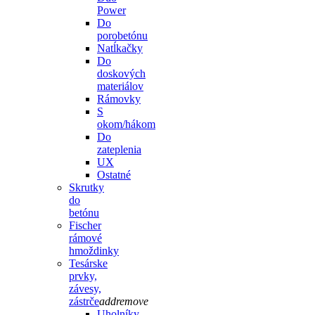
Power
Do
porobetónu
Natĺkačky
Do
doskových
materiálov
Rámovky
S
okom/hákom
Do
zateplenia
UX
Ostatné
Skrutky
do
betónu
Fischer
rámové
hmoždinky
Tesárske
prvky,
závesy,
zástrče
add
remove
Uholníky