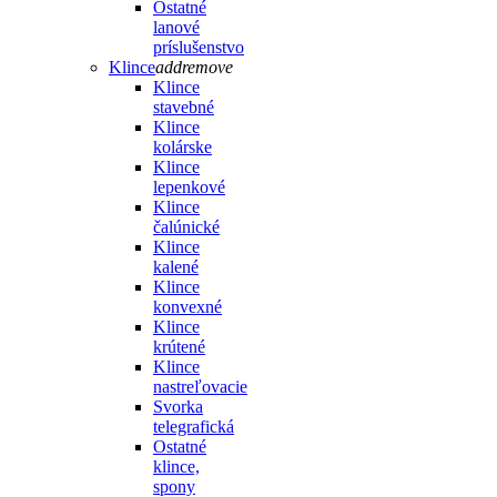
Ostatné
lanové
príslušenstvo
Klince
add
remove
Klince
stavebné
Klince
kolárske
Klince
lepenkové
Klince
čalúnické
Klince
kalené
Klince
konvexné
Klince
krútené
Klince
nastreľovacie
Svorka
telegrafická
Ostatné
klince,
spony