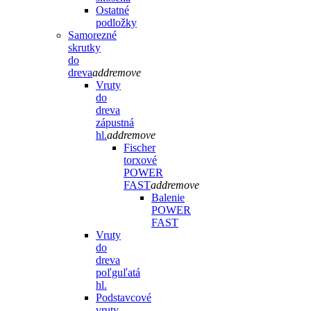
Ostatné
podložky
Samorezné
skrutky
do
dreva
add
remove
Vruty
do
dreva
zápustná
hl.
add
remove
Fischer
torxové
POWER
FAST
add
remove
Balenie
POWER
FAST
Vruty
do
dreva
poľguľatá
hl.
Podstavcové
vruty