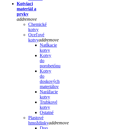
Kotviaci
materiál a
prvky
add
remove
Chemické
kotvy
Oceľové
kotvy
add
remove
Natĺkacie
kotvy
Kotvy
do
porobetónu
Kotvy
do
doskových
materiálov
Narážacie
kotvy
Trubkové
kotvy
Ostatné
Plastové
hmoždinky
add
remove
Duo