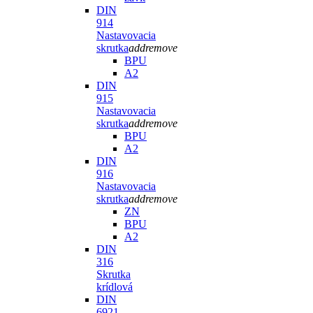
DIN
914
Nastavovacia
skrutka
add
remove
BPU
A2
DIN
915
Nastavovacia
skrutka
add
remove
BPU
A2
DIN
916
Nastavovacia
skrutka
add
remove
ZN
BPU
A2
DIN
316
Skrutka
krídlová
DIN
6921