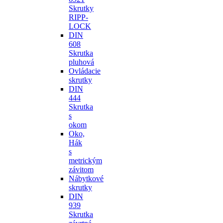
Skrutky
RIPP-
LOCK
DIN
608
Skrutka
pluhová
Ovládacie
skrutky
DIN
444
Skrutka
s
okom
Oko,
Hák
s
metrickým
závitom
Nábytkové
skrutky
DIN
939
Skrutka