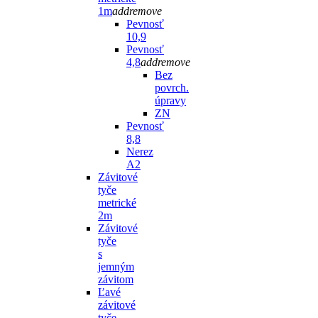
1m
add
remove
Pevnosť
10,9
Pevnosť
4,8
add
remove
Bez
povrch.
úpravy
ZN
Pevnosť
8,8
Nerez
A2
Závitové
tyče
metrické
2m
Závitové
tyče
s
jemným
závitom
Ľavé
závitové
tyče