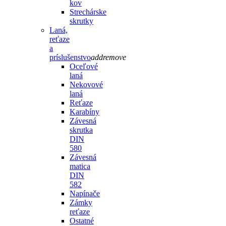
kov
Strechárske
skrutky
Laná,
reťaze
a
príslušenstvo
add
remove
Oceľové
laná
Nekovové
laná
Reťaze
Karabíny
Závesná
skrutka
DIN
580
Závesná
matica
DIN
582
Napínače
Zámky
reťaze
Ostatné