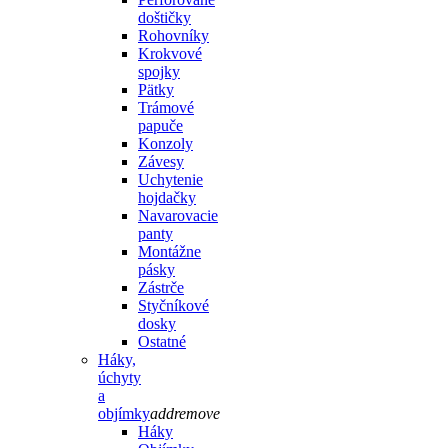
doštičky
Rohovníky
Krokvové
spojky
Pätky
Trámové
papuče
Konzoly
Závesy
Uchytenie
hojdačky
Navarovacie
panty
Montážne
pásky
Zástrče
Styčníkové
dosky
Ostatné
Háky,
úchyty
a
objímky
add
remove
Háky