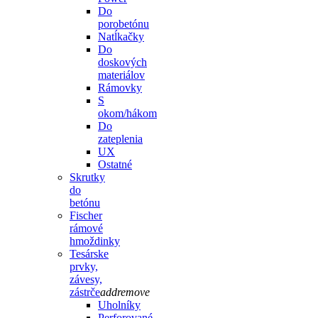
Do
porobetónu
Natĺkačky
Do
doskových
materiálov
Rámovky
S
okom/hákom
Do
zateplenia
UX
Ostatné
Skrutky
do
betónu
Fischer
rámové
hmoždinky
Tesárske
prvky,
závesy,
zástrče
add
remove
Uholníky
Perforované