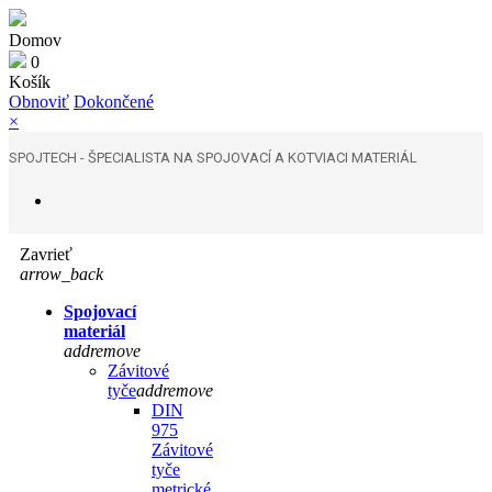
Domov
0
Košík
Obnoviť
Dokončené
×
SPOJTECH - ŠPECIALISTA NA SPOJOVACÍ A KOTVIACI MATERIÁL
Zavrieť
arrow_back
Spojovací
materiál
add
remove
Závitové
tyče
add
remove
DIN
975
Závitové
tyče
metrické