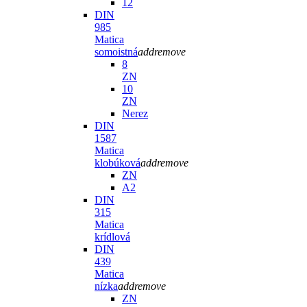
12
DIN
985
Matica
somoistná
add
remove
8
ZN
10
ZN
Nerez
DIN
1587
Matica
klobúková
add
remove
ZN
A2
DIN
315
Matica
krídlová
DIN
439
Matica
nízka
add
remove
ZN