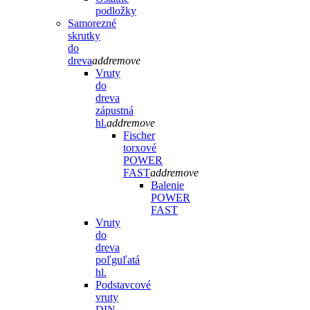
podložky
Samorezné
skrutky
do
dreva
add
remove
Vruty
do
dreva
zápustná
hl.
add
remove
Fischer
torxové
POWER
FAST
add
remove
Balenie
POWER
FAST
Vruty
do
dreva
poľguľatá
hl.
Podstavcové
vruty
DIN