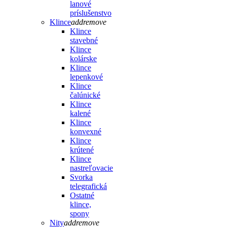
lanové
príslušenstvo
Klince
add
remove
Klince
stavebné
Klince
kolárske
Klince
lepenkové
Klince
čalúnické
Klince
kalené
Klince
konvexné
Klince
krútené
Klince
nastreľovacie
Svorka
telegrafická
Ostatné
klince,
spony
Nity
add
remove