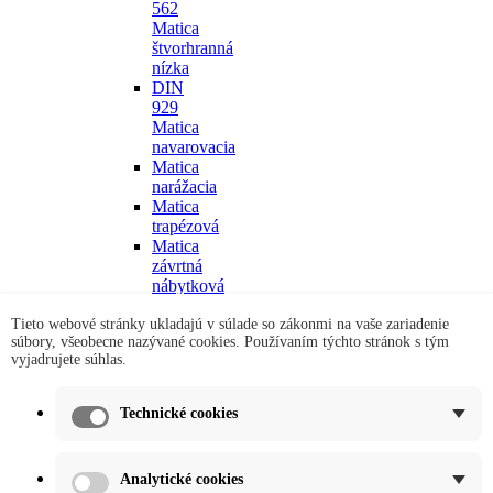
562
Matica
štvorhranná
nízka
DIN
929
Matica
navarovacia
Matica
narážacia
Matica
trapézová
Matica
závrtná
nábytková
Ľavé
Tieto webové stránky ukladajú v súlade so zákonmi na vaše zariadenie
matice
súbory, všeobecne nazývané cookies. Používaním týchto stránok s tým
Ostatné
vyjadrujete súhlas.
matice
Podložky
add
remove
DIN
Technické cookies
125
podložka
plochá
add
remove
Analytické cookies
ZN
add
remove