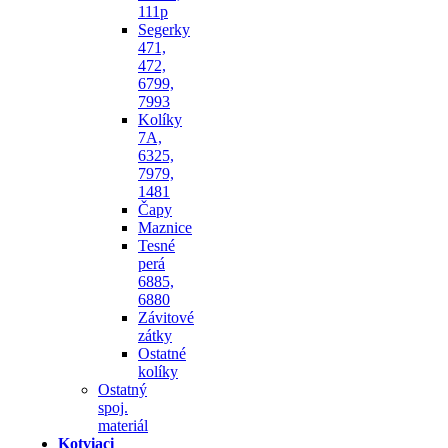
111p
Segerky
471,
472,
6799,
7993
Kolíky
7A,
6325,
7979,
1481
Čapy
Maznice
Tesné
perá
6885,
6880
Závitové
zátky
Ostatné
kolíky
Ostatný
spoj.
materiál
Kotviaci