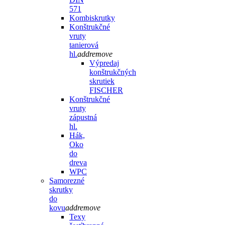
571
Kombiskrutky
Konštrukčné
vruty
tanierová
hl.
add
remove
Výpredaj
konštrukčných
skrutiek
FISCHER
Konštrukčné
vruty
zápustná
hl.
Hák,
Oko
do
dreva
WPC
Samorezné
skrutky
do
kovu
add
remove
Texy