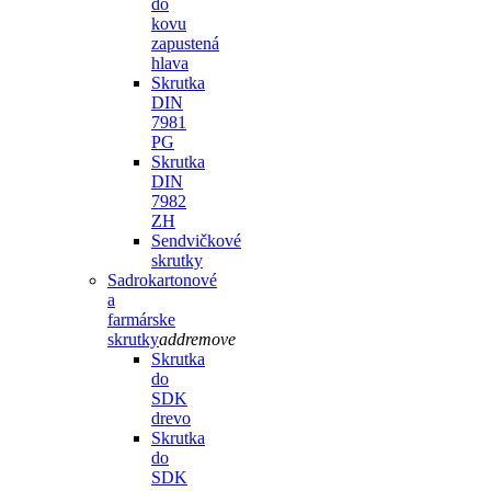
do
kovu
zapustená
hlava
Skrutka
DIN
7981
PG
Skrutka
DIN
7982
ZH
Sendvičkové
skrutky
Sadrokartonové
a
farmárske
skrutky
add
remove
Skrutka
do
SDK
drevo
Skrutka
do
SDK