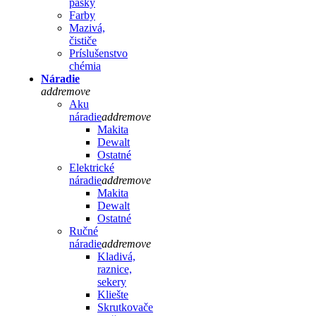
pásky
Farby
Mazivá,
čističe
Príslušenstvo
chémia
Náradie
add
remove
Aku
náradie
add
remove
Makita
Dewalt
Ostatné
Elektrické
náradie
add
remove
Makita
Dewalt
Ostatné
Ručné
náradie
add
remove
Kladivá,
raznice,
sekery
Kliešte
Skrutkovače