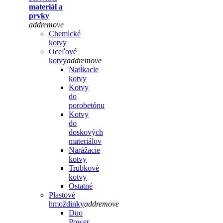
materiál a
prvky
add
remove
Chemické
kotvy
Oceľové
kotvy
add
remove
Natĺkacie
kotvy
Kotvy
do
porobetónu
Kotvy
do
doskových
materiálov
Narážacie
kotvy
Trubkové
kotvy
Ostatné
Plastové
hmoždinky
add
remove
Duo
Power