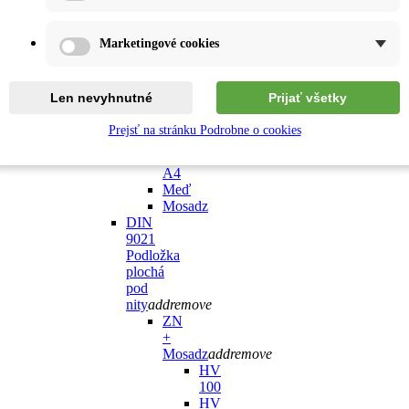
HV
100
HV
Marketingové cookies
200
BPU
add
remove
HV
Len nevyhnutné
Prijať všetky
100
HV
Prejsť na stránku Podrobne o cookies
200
A2,
A4
Meď
Mosadz
DIN
9021
Podložka
plochá
pod
nity
add
remove
ZN
+
Mosadz
add
remove
HV
100
HV