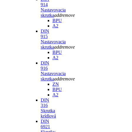
914
Nastavovacia
skrutka
add
remove
BPU
A2
DIN
915
Nastavovacia
skrutka
add
remove
BPU
A2
DIN
916
Nastavovacia
skrutka
add
remove
ZN
BPU
A2
DIN
316
Skrutka
krídlová
DIN
6921
Skrutky