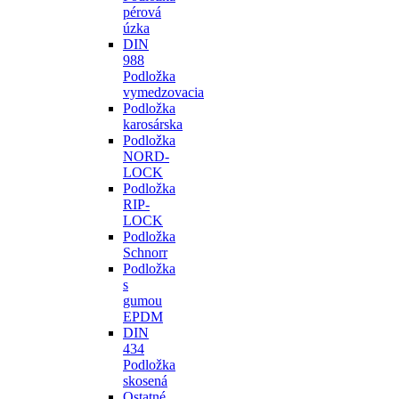
pérová
úzka
DIN
988
Podložka
vymedzovacia
Podložka
karosárska
Podložka
NORD-
LOCK
Podložka
RIP-
LOCK
Podložka
Schnorr
Podložka
s
gumou
EPDM
DIN
434
Podložka
skosená
Ostatné