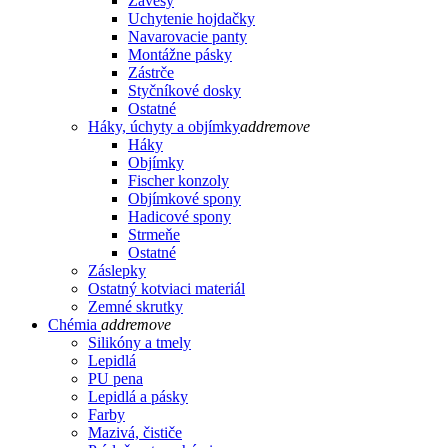
Závesy
Uchytenie hojdačky
Navarovacie panty
Montážne pásky
Zástrče
Styčníkové dosky
Ostatné
Háky, úchyty a objímky
add
remove
Háky
Objímky
Fischer konzoly
Objímkové spony
Hadicové spony
Strmeňe
Ostatné
Záslepky
Ostatný kotviaci materiál
Zemné skrutky
Chémia
add
remove
Silikóny a tmely
Lepidlá
PU pena
Lepidlá a pásky
Farby
Mazivá, čističe