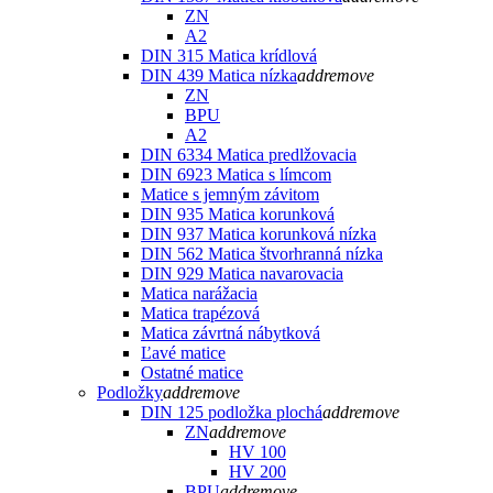
ZN
A2
DIN 315 Matica krídlová
DIN 439 Matica nízka
add
remove
ZN
BPU
A2
DIN 6334 Matica predlžovacia
DIN 6923 Matica s límcom
Matice s jemným závitom
DIN 935 Matica korunková
DIN 937 Matica korunková nízka
DIN 562 Matica štvorhranná nízka
DIN 929 Matica navarovacia
Matica narážacia
Matica trapézová
Matica závrtná nábytková
Ľavé matice
Ostatné matice
Podložky
add
remove
DIN 125 podložka plochá
add
remove
ZN
add
remove
HV 100
HV 200
BPU
add
remove