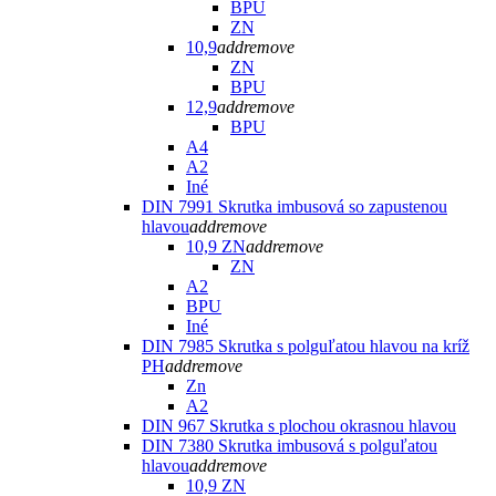
BPU
ZN
10,9
add
remove
ZN
BPU
12,9
add
remove
BPU
A4
A2
Iné
DIN 7991 Skrutka imbusová so zapustenou
hlavou
add
remove
10,9 ZN
add
remove
ZN
A2
BPU
Iné
DIN 7985 Skrutka s polguľatou hlavou na kríž
PH
add
remove
Zn
A2
DIN 967 Skrutka s plochou okrasnou hlavou
DIN 7380 Skrutka imbusová s polguľatou
hlavou
add
remove
10,9 ZN