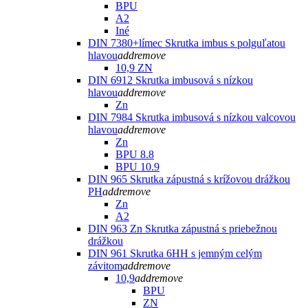
BPU
A2
Iné
DIN 7380+límec Skrutka imbus s polguľatou
hlavou
add
remove
10,9 ZN
DIN 6912 Skrutka imbusová s nízkou
hlavou
add
remove
Zn
DIN 7984 Skrutka imbusová s nízkou valcovou
hlavou
add
remove
Zn
BPU 8.8
BPU 10.9
DIN 965 Skrutka zápustná s krížovou drážkou
PH
add
remove
Zn
A2
DIN 963 Zn Skrutka zápustná s priebežnou
drážkou
DIN 961 Skrutka 6HH s jemným celým
závitom
add
remove
10,9
add
remove
BPU
ZN