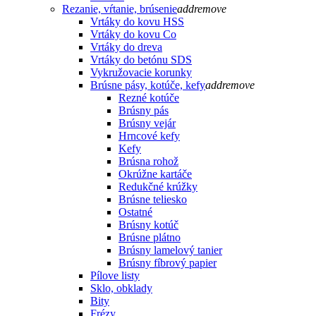
Rezanie, vŕtanie, brúsenie
add
remove
Vrtáky do kovu HSS
Vrtáky do kovu Co
Vrtáky do dreva
Vrtáky do betónu SDS
Vykružovacie korunky
Brúsne pásy, kotúče, kefy
add
remove
Rezné kotúče
Brúsny pás
Brúsny vejár
Hrncové kefy
Kefy
Brúsna rohož
Okrúžne kartáče
Redukčné krúžky
Brúsne teliesko
Ostatné
Brúsny kotúč
Brúsne plátno
Brúsny lamelový tanier
Brúsny fíbrový papier
Pílove listy
Sklo, obklady
Bity
Frézy