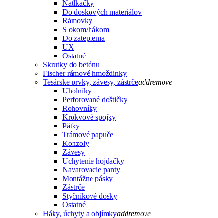
Natĺkačky
Do doskových materiálov
Rámovky
S okom/hákom
Do zateplenia
UX
Ostatné
Skrutky do betónu
Fischer rámové hmoždinky
Tesárske prvky, závesy, zástrče
add
remove
Uholníky
Perforované doštičky
Rohovníky
Krokvové spojky
Pätky
Trámové papuče
Konzoly
Závesy
Uchytenie hojdačky
Navarovacie panty
Montážne pásky
Zástrče
Styčníkové dosky
Ostatné
Háky, úchyty a objímky
add
remove