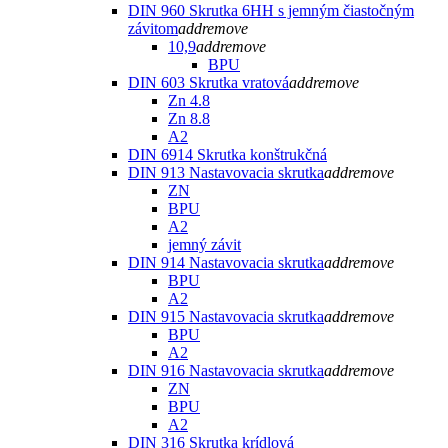
DIN 960 Skrutka 6HH s jemným čiastočným
závitom
add
remove
10,9
add
remove
BPU
DIN 603 Skrutka vratová
add
remove
Zn 4.8
Zn 8.8
A2
DIN 6914 Skrutka konštrukčná
DIN 913 Nastavovacia skrutka
add
remove
ZN
BPU
A2
jemný závit
DIN 914 Nastavovacia skrutka
add
remove
BPU
A2
DIN 915 Nastavovacia skrutka
add
remove
BPU
A2
DIN 916 Nastavovacia skrutka
add
remove
ZN
BPU
A2
DIN 316 Skrutka krídlová