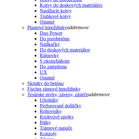
Kotvy do doskových materiálov
Narážacie kotvy
Trubkové kotvy
Ostatné
Plastové hmoždinky
add
remove
Duo Power
Do porobetónu
Natĺkačky
Do doskových materiálov
Rámovky
S okom/hákom
Do zateplenia
UX
Ostatné
Skrutky do betónu
Fischer rámové hmoždinky
Tesárske prvky, závesy, zástrče
add
remove
Uholníky
Perforované doštičky
Rohovníky
Krokvové spojky
Pätky
Trámové papuče
Konzoly