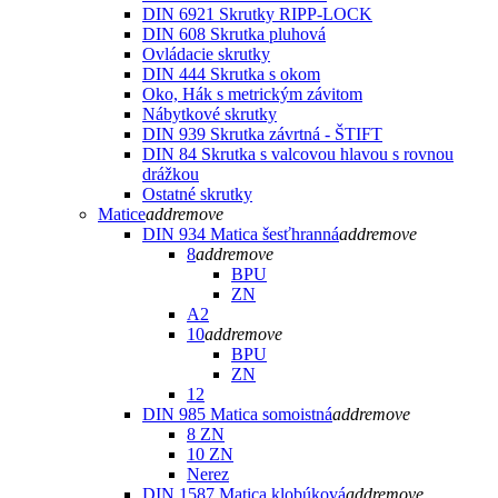
DIN 6921 Skrutky RIPP-LOCK
DIN 608 Skrutka pluhová
Ovládacie skrutky
DIN 444 Skrutka s okom
Oko, Hák s metrickým závitom
Nábytkové skrutky
DIN 939 Skrutka závrtná - ŠTIFT
DIN 84 Skrutka s valcovou hlavou s rovnou
drážkou
Ostatné skrutky
Matice
add
remove
DIN 934 Matica šesťhranná
add
remove
8
add
remove
BPU
ZN
A2
10
add
remove
BPU
ZN
12
DIN 985 Matica somoistná
add
remove
8 ZN
10 ZN
Nerez
DIN 1587 Matica klobúková
add
remove