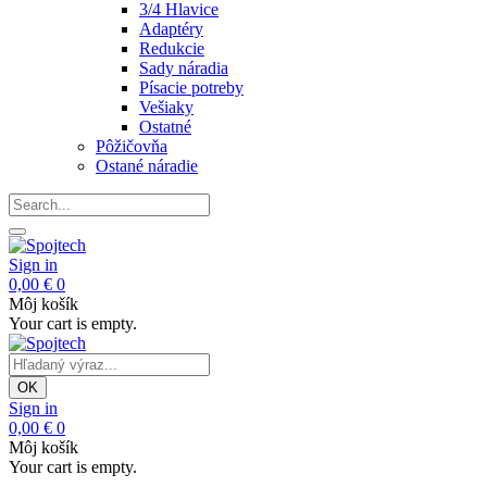
3/4 Hlavice
Adaptéry
Redukcie
Sady náradia
Písacie potreby
Vešiaky
Ostatné
Pôžičovňa
Ostané náradie
Sign in
0,00 €
0
Môj košík
Your cart is empty.
OK
Sign in
0,00 €
0
Môj košík
Your cart is empty.