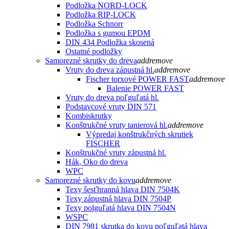
Podložka NORD-LOCK
Podložka RIP-LOCK
Podložka Schnorr
Podložka s gumou EPDM
DIN 434 Podložka skosená
Ostatné podložky
Samorezné skrutky do dreva
add
remove
Vruty do dreva zápustná hl.
add
remove
Fischer torxové POWER FAST
add
remove
Balenie POWER FAST
Vruty do dreva poľguľatá hl.
Podstavcové vruty DIN 571
Kombiskrutky
Konštrukčné vruty tanierová hl.
add
remove
Výpredaj konštrukčných skrutiek
FISCHER
Konštrukčné vruty zápustná hl.
Hák, Oko do dreva
WPC
Samorezné skrutky do kovu
add
remove
Texy šesťhranná hlava DIN 7504K
Texy zápustná hlava DIN 7504P
Texy polguľatá hlava DIN 7504N
WSPC
DIN 7981 skrutka do kovu poľguľatá hlava