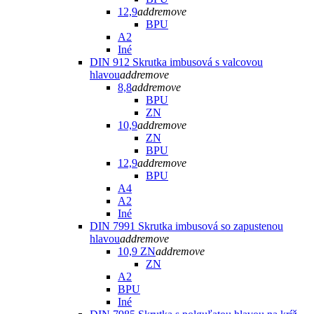
12,9
add
remove
BPU
A2
Iné
DIN 912 Skrutka imbusová s valcovou
hlavou
add
remove
8,8
add
remove
BPU
ZN
10,9
add
remove
ZN
BPU
12,9
add
remove
BPU
A4
A2
Iné
DIN 7991 Skrutka imbusová so zapustenou
hlavou
add
remove
10,9 ZN
add
remove
ZN
A2
BPU
Iné