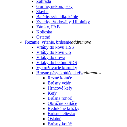
Záhrada
Gurtňe, nekon. pásy
Stavba
Batérie, svietidlá, káble
Zvierky, Vodováhy, Uholníky
Zámky, FAB
Kolieska
Ostatné
Rezanie, vŕtanie, brúsenie
add
remove
Vrtáky do kovu HSS
Vrtáky do kovu Co
Vrtáky do dreva
Vrtáky do betónu SDS
Vykružovacie korunky
Brúsne pásy, kotúče, kefy
add
remove
Rezné kotúče
Brúsny vejár
Hrncové kefy
Kefy
Brúsna rohož
Okrúžne kartáče
Redukčné krúžky
Brúsne teliesko
Ostatné
Brúsny kotúč