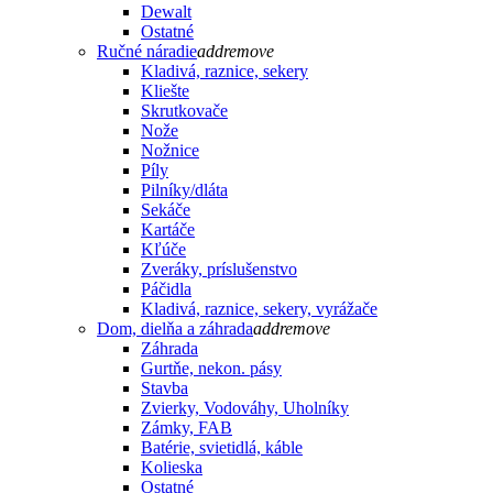
Dewalt
Ostatné
Ručné náradie
add
remove
Kladivá, raznice, sekery
Kliešte
Skrutkovače
Nože
Nožnice
Píly
Pilníky/dláta
Sekáče
Kartáče
Kľúče
Zveráky, príslušenstvo
Páčidla
Kladivá, raznice, sekery, vyrážače
Dom, dielňa a záhrada
add
remove
Záhrada
Gurtňe, nekon. pásy
Stavba
Zvierky, Vodováhy, Uholníky
Zámky, FAB
Batérie, svietidlá, káble
Kolieska
Ostatné