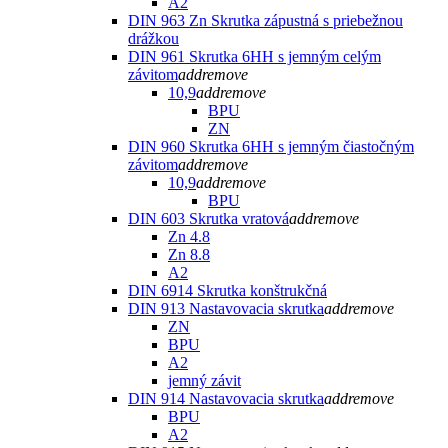
A2
DIN 963 Zn Skrutka zápustná s priebežnou
drážkou
DIN 961 Skrutka 6HH s jemným celým
závitom
add
remove
10,9
add
remove
BPU
ZN
DIN 960 Skrutka 6HH s jemným čiastočným
závitom
add
remove
10,9
add
remove
BPU
DIN 603 Skrutka vratová
add
remove
Zn 4.8
Zn 8.8
A2
DIN 6914 Skrutka konštrukčná
DIN 913 Nastavovacia skrutka
add
remove
ZN
BPU
A2
jemný závit
DIN 914 Nastavovacia skrutka
add
remove
BPU
A2