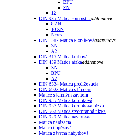
BPU
ZN
12
DIN 985 Matica somoistná
add
remove
8 ZN
10 ZN
Nerez
DIN 1587 Matica klobúková
add
remove
ZN
A2
DIN 315 Matica krídlová
DIN 439 Matica nízka
add
remove
ZN
BPU
A2
DIN 6334 Matica predlžovacia
DIN 6923 Matica s límcom
Matice s jemným závitom
DIN 935 Matica korunková
DIN 937 Matica korunková nízka
DIN 562 Matica štvorhranná nízka
DIN 929 Matica navarovacia
Matica narážacia
Matica trapézová
Matica závrtná nábytková