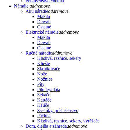
Príslušenstvo chémia
Náradie
add
remove
Aku náradie
add
remove
Makita
Dewalt
Ostatné
Elektrické náradie
add
remove
Makita
Dewalt
Ostatné
Ručné náradie
add
remove
Kladivá, raznice, sekery
Kliešte
Skrutkovače
Nože
Nožnice
Píly
Pilníky/dláta
Sekáče
Kartáče
Kľúče
Zveráky, príslušenstvo
Páčidla
Kladivá, raznice, sekery, vyrážače
Dom, dielňa a záhrada
add
remove