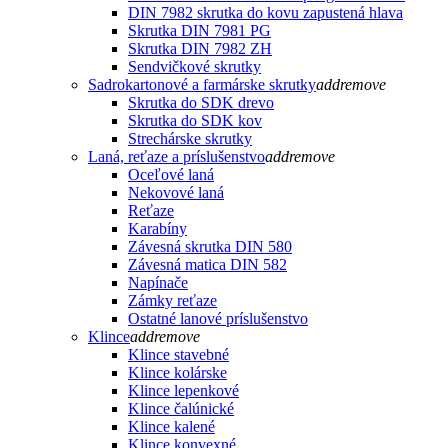
DIN 7982 skrutka do kovu zapustená hlava
Skrutka DIN 7981 PG
Skrutka DIN 7982 ZH
Sendvičkové skrutky
Sadrokartonové a farmárske skrutky
add
remove
Skrutka do SDK drevo
Skrutka do SDK kov
Strechárske skrutky
Laná, reťaze a príslušenstvo
add
remove
Oceľové laná
Nekovové laná
Reťaze
Karabíny
Závesná skrutka DIN 580
Závesná matica DIN 582
Napínače
Zámky reťaze
Ostatné lanové príslušenstvo
Klince
add
remove
Klince stavebné
Klince kolárske
Klince lepenkové
Klince čalúnické
Klince kalené
Klince konvexné