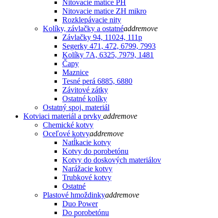
Nitovacie matice PH
Nitovacie matice ZH mikro
Rozklepávacie nity
Kolíky, závlačky a ostatné
add
remove
Závlačky 94, 11024, 111p
Segerky 471, 472, 6799, 7993
Kolíky 7A, 6325, 7979, 1481
Čapy
Maznice
Tesné perá 6885, 6880
Závitové zátky
Ostatné kolíky
Ostatný spoj. materiál
Kotviaci materiál a prvky
add
remove
Chemické kotvy
Oceľové kotvy
add
remove
Natĺkacie kotvy
Kotvy do porobetónu
Kotvy do doskových materiálov
Narážacie kotvy
Trubkové kotvy
Ostatné
Plastové hmoždinky
add
remove
Duo Power
Do porobetónu