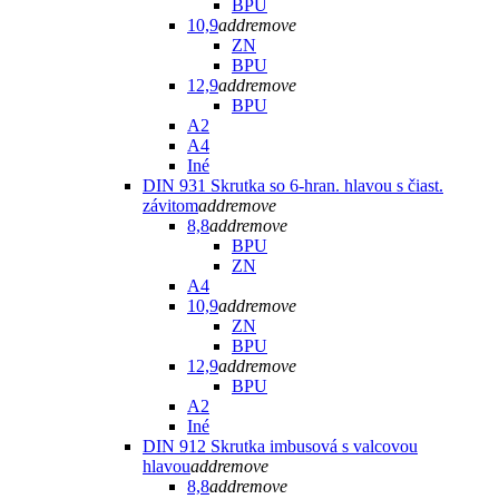
BPU
10,9
add
remove
ZN
BPU
12,9
add
remove
BPU
A2
A4
Iné
DIN 931 Skrutka so 6-hran. hlavou s čiast.
závitom
add
remove
8,8
add
remove
BPU
ZN
A4
10,9
add
remove
ZN
BPU
12,9
add
remove
BPU
A2
Iné
DIN 912 Skrutka imbusová s valcovou
hlavou
add
remove
8,8
add
remove