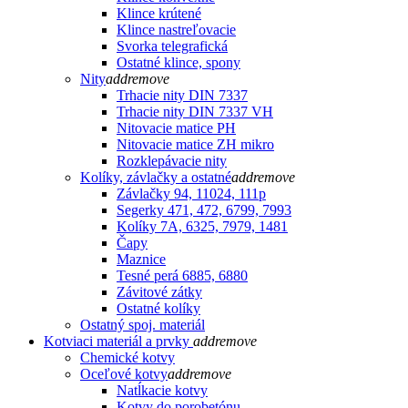
Klince krútené
Klince nastreľovacie
Svorka telegrafická
Ostatné klince, spony
Nity
add
remove
Trhacie nity DIN 7337
Trhacie nity DIN 7337 VH
Nitovacie matice PH
Nitovacie matice ZH mikro
Rozklepávacie nity
Kolíky, závlačky a ostatné
add
remove
Závlačky 94, 11024, 111p
Segerky 471, 472, 6799, 7993
Kolíky 7A, 6325, 7979, 1481
Čapy
Maznice
Tesné perá 6885, 6880
Závitové zátky
Ostatné kolíky
Ostatný spoj. materiál
Kotviaci materiál a prvky
add
remove
Chemické kotvy
Oceľové kotvy
add
remove
Natĺkacie kotvy
Kotvy do porobetónu