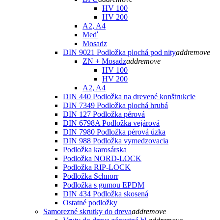
HV 100
HV 200
A2, A4
Meď
Mosadz
DIN 9021 Podložka plochá pod nity
add
remove
ZN + Mosadz
add
remove
HV 100
HV 200
A2, A4
DIN 440 Podložka na drevené konštrukcie
DIN 7349 Podložka plochá hrubá
DIN 127 Podložka pérová
DIN 6798A Podložka vejárová
DIN 7980 Podložka pérová úzka
DIN 988 Podložka vymedzovacia
Podložka karosárska
Podložka NORD-LOCK
Podložka RIP-LOCK
Podložka Schnorr
Podložka s gumou EPDM
DIN 434 Podložka skosená
Ostatné podložky
Samorezné skrutky do dreva
add
remove