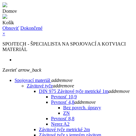
Domov
Košík
Obnoviť
Dokončené
×
SPOJTECH - ŠPECIALISTA NA SPOJOVACÍ A KOTVIACI
MATERIÁL
Zavrieť
arrow_back
Spojovací materiál
add
remove
Závitové tyče
add
remove
DIN 975 Závitové tyče metrické 1m
add
remove
Pevnosť 10,9
Pevnosť 4,8
add
remove
Bez povrch. úpravy
ZN
Pevnosť 8,8
Nerez A2
Závitové tyče metrické 2m
Závitové tyče s jemným závitom