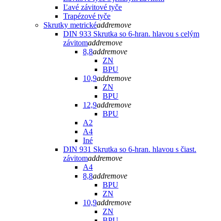
Ľavé závitové tyče
Trapézové tyče
Skrutky metrické
add
remove
DIN 933 Skrutka so 6-hran. hlavou s celým
závitom
add
remove
8,8
add
remove
ZN
BPU
10,9
add
remove
ZN
BPU
12,9
add
remove
BPU
A2
A4
Iné
DIN 931 Skrutka so 6-hran. hlavou s čiast.
závitom
add
remove
A4
8,8
add
remove
BPU
ZN
10,9
add
remove
ZN
BPU