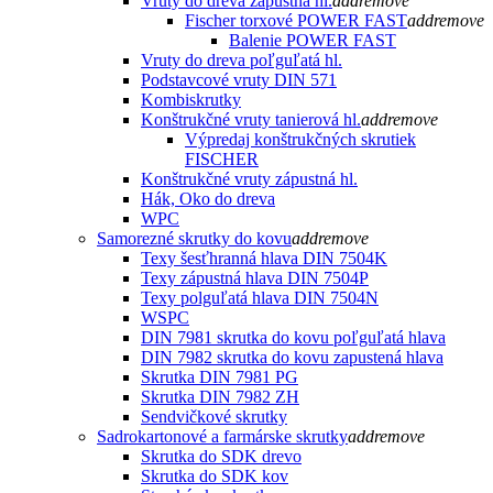
Vruty do dreva zápustná hl.
add
remove
Fischer torxové POWER FAST
add
remove
Balenie POWER FAST
Vruty do dreva poľguľatá hl.
Podstavcové vruty DIN 571
Kombiskrutky
Konštrukčné vruty tanierová hl.
add
remove
Výpredaj konštrukčných skrutiek
FISCHER
Konštrukčné vruty zápustná hl.
Hák, Oko do dreva
WPC
Samorezné skrutky do kovu
add
remove
Texy šesťhranná hlava DIN 7504K
Texy zápustná hlava DIN 7504P
Texy polguľatá hlava DIN 7504N
WSPC
DIN 7981 skrutka do kovu poľguľatá hlava
DIN 7982 skrutka do kovu zapustená hlava
Skrutka DIN 7981 PG
Skrutka DIN 7982 ZH
Sendvičkové skrutky
Sadrokartonové a farmárske skrutky
add
remove
Skrutka do SDK drevo
Skrutka do SDK kov