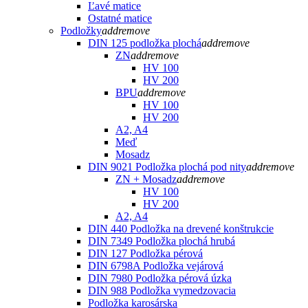
Ľavé matice
Ostatné matice
Podložky
add
remove
DIN 125 podložka plochá
add
remove
ZN
add
remove
HV 100
HV 200
BPU
add
remove
HV 100
HV 200
A2, A4
Meď
Mosadz
DIN 9021 Podložka plochá pod nity
add
remove
ZN + Mosadz
add
remove
HV 100
HV 200
A2, A4
DIN 440 Podložka na drevené konštrukcie
DIN 7349 Podložka plochá hrubá
DIN 127 Podložka pérová
DIN 6798A Podložka vejárová
DIN 7980 Podložka pérová úzka
DIN 988 Podložka vymedzovacia
Podložka karosárska