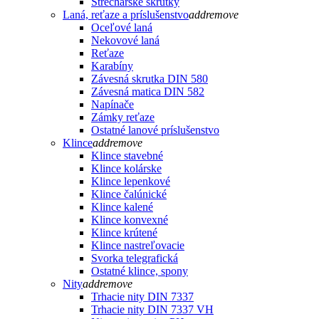
Strechárske skrutky
Laná, reťaze a príslušenstvo
add
remove
Oceľové laná
Nekovové laná
Reťaze
Karabíny
Závesná skrutka DIN 580
Závesná matica DIN 582
Napínače
Zámky reťaze
Ostatné lanové príslušenstvo
Klince
add
remove
Klince stavebné
Klince kolárske
Klince lepenkové
Klince čalúnické
Klince kalené
Klince konvexné
Klince krútené
Klince nastreľovacie
Svorka telegrafická
Ostatné klince, spony
Nity
add
remove
Trhacie nity DIN 7337
Trhacie nity DIN 7337 VH