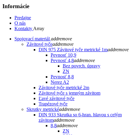
Informácie
Predajne
O nás
Kontakty
Array
Spojovací materiál
add
remove
Závitové tyče
add
remove
DIN 975 Závitové tyče metrické 1m
add
remove
Pevnosť 10,9
Pevnosť 4,8
add
remove
Bez povrch. úpravy
ZN
Pevnosť 8,8
Nerez A2
Závitové tyče metrické 2m
Závitové tyče s jemným závitom
Ľavé závitové tyče
Trapézové tyče
Skrutky metrické
add
remove
DIN 933 Skrutka so 6-hran. hlavou s celým
závitom
add
remove
8,8
add
remove
ZN