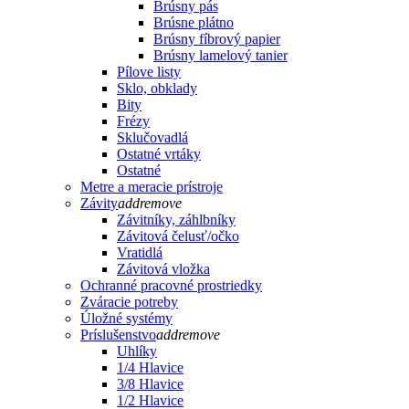
Brúsny pás
Brúsne plátno
Brúsny fíbrový papier
Brúsny lamelový tanier
Pílove listy
Sklo, obklady
Bity
Frézy
Sklučovadlá
Ostatné vrtáky
Ostatné
Metre a meracie prístroje
Závity
add
remove
Závitníky, záhlbníky
Závitová čelusť/očko
Vratidlá
Závitová vložka
Ochranné pracovné prostriedky
Zváracie potreby
Úložné systémy
Príslušenstvo
add
remove
Uhlíky
1/4 Hlavice
3/8 Hlavice
1/2 Hlavice