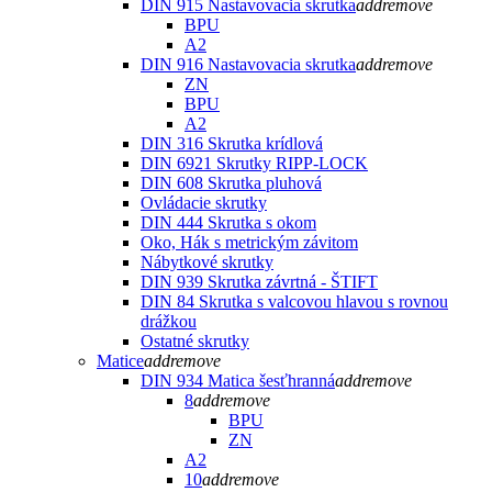
DIN 915 Nastavovacia skrutka
add
remove
BPU
A2
DIN 916 Nastavovacia skrutka
add
remove
ZN
BPU
A2
DIN 316 Skrutka krídlová
DIN 6921 Skrutky RIPP-LOCK
DIN 608 Skrutka pluhová
Ovládacie skrutky
DIN 444 Skrutka s okom
Oko, Hák s metrickým závitom
Nábytkové skrutky
DIN 939 Skrutka závrtná - ŠTIFT
DIN 84 Skrutka s valcovou hlavou s rovnou
drážkou
Ostatné skrutky
Matice
add
remove
DIN 934 Matica šesťhranná
add
remove
8
add
remove
BPU
ZN
A2
10
add
remove