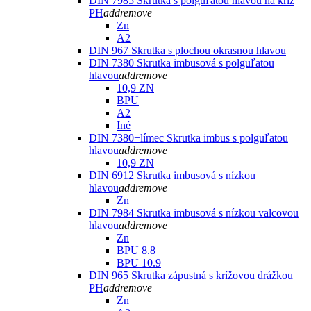
DIN 7985 Skrutka s polguľatou hlavou na kríž
PH
add
remove
Zn
A2
DIN 967 Skrutka s plochou okrasnou hlavou
DIN 7380 Skrutka imbusová s polguľatou
hlavou
add
remove
10,9 ZN
BPU
A2
Iné
DIN 7380+límec Skrutka imbus s polguľatou
hlavou
add
remove
10,9 ZN
DIN 6912 Skrutka imbusová s nízkou
hlavou
add
remove
Zn
DIN 7984 Skrutka imbusová s nízkou valcovou
hlavou
add
remove
Zn
BPU 8.8
BPU 10.9
DIN 965 Skrutka zápustná s krížovou drážkou
PH
add
remove
Zn