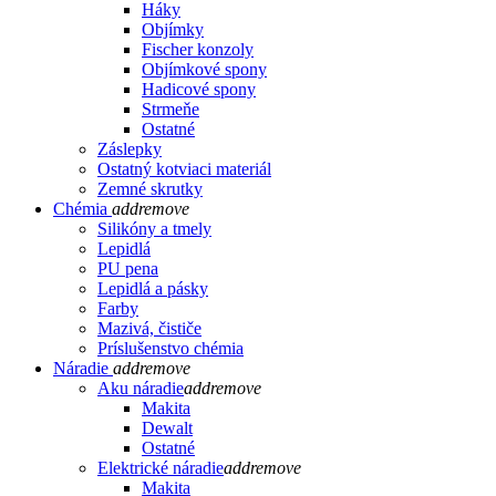
Háky
Objímky
Fischer konzoly
Objímkové spony
Hadicové spony
Strmeňe
Ostatné
Záslepky
Ostatný kotviaci materiál
Zemné skrutky
Chémia
add
remove
Silikóny a tmely
Lepidlá
PU pena
Lepidlá a pásky
Farby
Mazivá, čističe
Príslušenstvo chémia
Náradie
add
remove
Aku náradie
add
remove
Makita
Dewalt
Ostatné
Elektrické náradie
add
remove
Makita