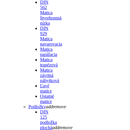
DIN
562
Matica
štvorhranná
nízka
DIN
929
Matica
navarovacia
Matica
narážacia
Matica
trapézová
Matica
závrtná
nábytková
Ľavé
matice
Ostatné
matice
Podložky
add
remove
DIN
125
podložka
plochá
add
remove