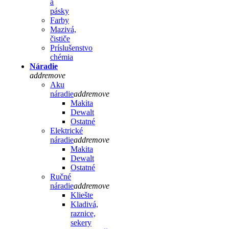
a
pásky
Farby
Mazivá,
čističe
Príslušenstvo
chémia
Náradie
add
remove
Aku
náradie
add
remove
Makita
Dewalt
Ostatné
Elektrické
náradie
add
remove
Makita
Dewalt
Ostatné
Ručné
náradie
add
remove
Kliešte
Kladivá,
raznice,
sekery