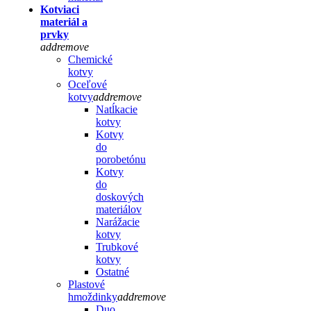
Kotviaci
materiál a
prvky
add
remove
Chemické
kotvy
Oceľové
kotvy
add
remove
Natĺkacie
kotvy
Kotvy
do
porobetónu
Kotvy
do
doskových
materiálov
Narážacie
kotvy
Trubkové
kotvy
Ostatné
Plastové
hmoždinky
add
remove
Duo