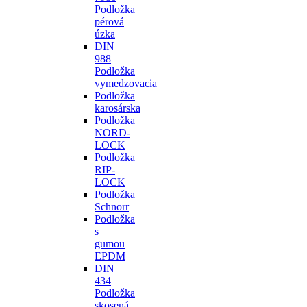
Podložka
pérová
úzka
DIN
988
Podložka
vymedzovacia
Podložka
karosárska
Podložka
NORD-
LOCK
Podložka
RIP-
LOCK
Podložka
Schnorr
Podložka
s
gumou
EPDM
DIN
434
Podložka
skosená