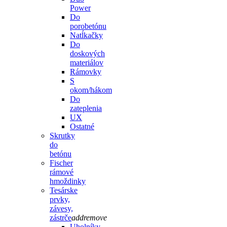
Power
Do
porobetónu
Natĺkačky
Do
doskových
materiálov
Rámovky
S
okom/hákom
Do
zateplenia
UX
Ostatné
Skrutky
do
betónu
Fischer
rámové
hmoždinky
Tesárske
prvky,
závesy,
zástrče
add
remove
Uholníky