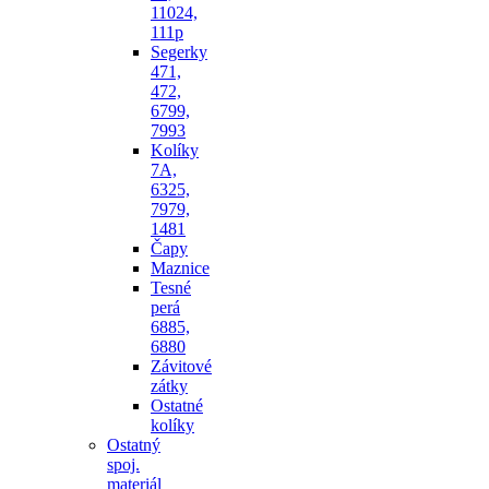
11024,
111p
Segerky
471,
472,
6799,
7993
Kolíky
7A,
6325,
7979,
1481
Čapy
Maznice
Tesné
perá
6885,
6880
Závitové
zátky
Ostatné
kolíky
Ostatný
spoj.
materiál