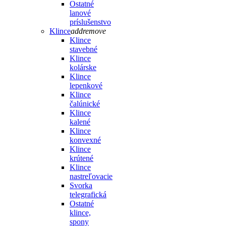
Ostatné
lanové
príslušenstvo
Klince
add
remove
Klince
stavebné
Klince
kolárske
Klince
lepenkové
Klince
čalúnické
Klince
kalené
Klince
konvexné
Klince
krútené
Klince
nastreľovacie
Svorka
telegrafická
Ostatné
klince,
spony