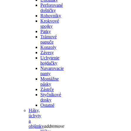
Perforované
doštičky
Rohovníky
Krokvové
spojky
Pätky
Trámové
papuče
Konzoly
Závesy
Uchytenie
hojdačky
Navarovacie
panty
Montážne
pásky
Zástrče
Styčníkové
dosky
Ostatné
Háky,
úchyty
a
objímky
add
remove