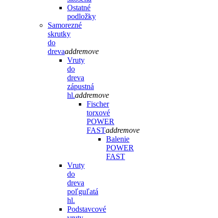
Ostatné
podložky
Samorezné
skrutky
do
dreva
add
remove
Vruty
do
dreva
zápustná
hl.
add
remove
Fischer
torxové
POWER
FAST
add
remove
Balenie
POWER
FAST
Vruty
do
dreva
poľguľatá
hl.
Podstavcové
vruty