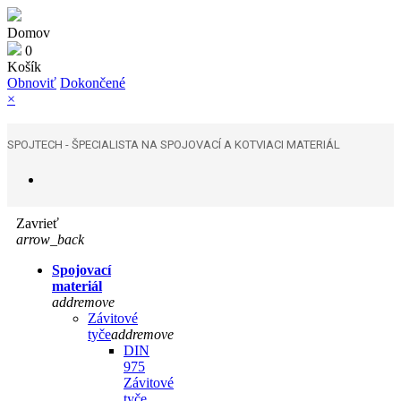
Domov
0
Košík
Obnoviť
Dokončené
×
SPOJTECH - ŠPECIALISTA NA SPOJOVACÍ A KOTVIACI MATERIÁL
Zavrieť
arrow_back
Spojovací
materiál
add
remove
Závitové
tyče
add
remove
DIN
975
Závitové
tyče