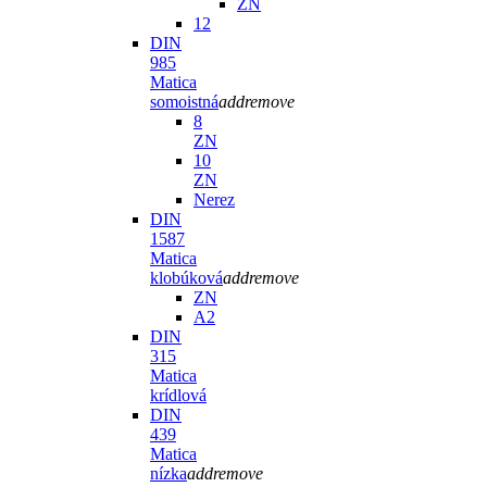
ZN
12
DIN
985
Matica
somoistná
add
remove
8
ZN
10
ZN
Nerez
DIN
1587
Matica
klobúková
add
remove
ZN
A2
DIN
315
Matica
krídlová
DIN
439
Matica
nízka
add
remove