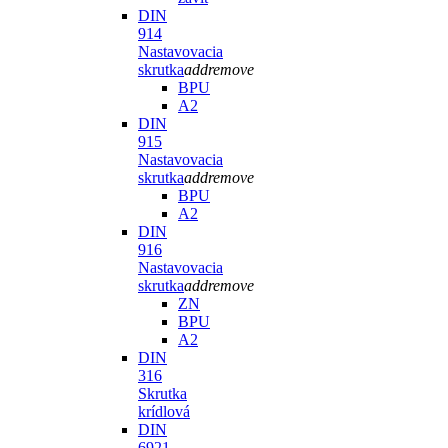
DIN
914
Nastavovacia
skrutka
add
remove
BPU
A2
DIN
915
Nastavovacia
skrutka
add
remove
BPU
A2
DIN
916
Nastavovacia
skrutka
add
remove
ZN
BPU
A2
DIN
316
Skrutka
krídlová
DIN
6921