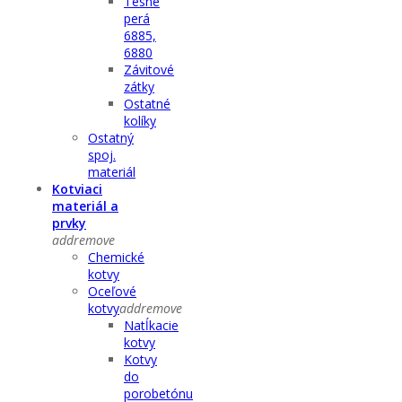
Tesné
perá
6885,
6880
Závitové
zátky
Ostatné
kolíky
Ostatný
spoj.
materiál
Kotviaci
materiál a
prvky
add
remove
Chemické
kotvy
Oceľové
kotvy
add
remove
Natĺkacie
kotvy
Kotvy
do
porobetónu