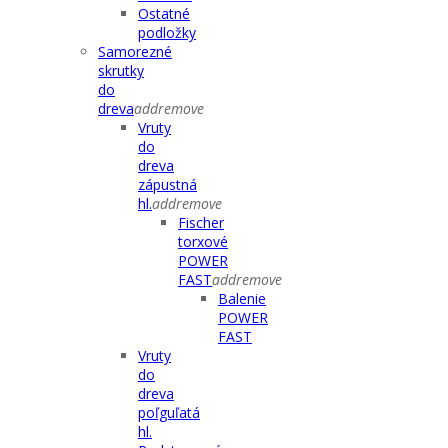
Ostatné
podložky
Samorezné
skrutky
do
dreva
add
remove
Vruty
do
dreva
zápustná
hl.
add
remove
Fischer
torxové
POWER
FAST
add
remove
Balenie
POWER
FAST
Vruty
do
dreva
poľguľatá
hl.