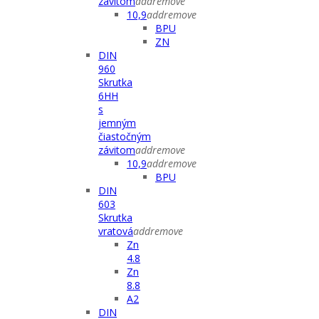
závitom
add
remove
10,9
add
remove
BPU
ZN
DIN
960
Skrutka
6HH
s
jemným
čiastočným
závitom
add
remove
10,9
add
remove
BPU
DIN
603
Skrutka
vratová
add
remove
Zn
4.8
Zn
8.8
A2
DIN