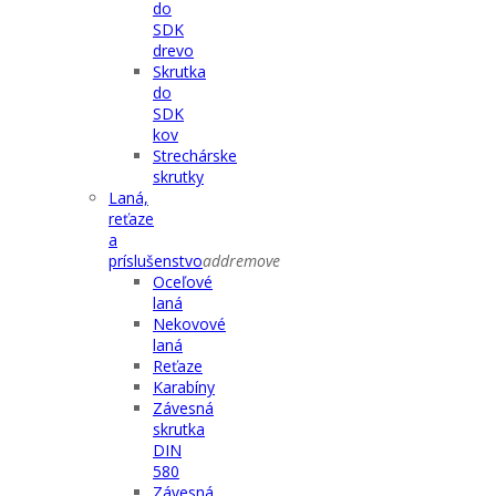
do
SDK
drevo
Skrutka
do
SDK
kov
Strechárske
skrutky
Laná,
reťaze
a
príslušenstvo
add
remove
Oceľové
laná
Nekovové
laná
Reťaze
Karabíny
Závesná
skrutka
DIN
580
Závesná