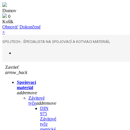
Domov
0
Košík
Obnoviť
Dokončené
×
SPOJTECH - ŠPECIALISTA NA SPOJOVACÍ A KOTVIACI MATERIÁL
Zavrieť
arrow_back
Spojovací
materiál
add
remove
Závitové
tyče
add
remove
DIN
975
Závitové
tyče
metrické