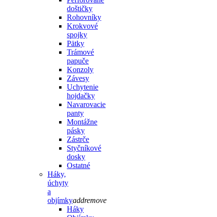
doštičky
Rohovníky
Krokvové
spojky
Pätky
Trámové
papuče
Konzoly
Závesy
Uchytenie
hojdačky
Navarovacie
panty
Montážne
pásky
Zástrče
Styčníkové
dosky
Ostatné
Háky,
úchyty
a
objímky
add
remove
Háky