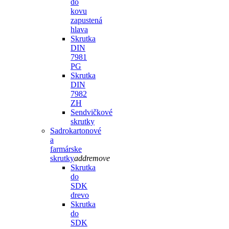
do
kovu
zapustená
hlava
Skrutka
DIN
7981
PG
Skrutka
DIN
7982
ZH
Sendvičkové
skrutky
Sadrokartonové
a
farmárske
skrutky
add
remove
Skrutka
do
SDK
drevo
Skrutka
do
SDK