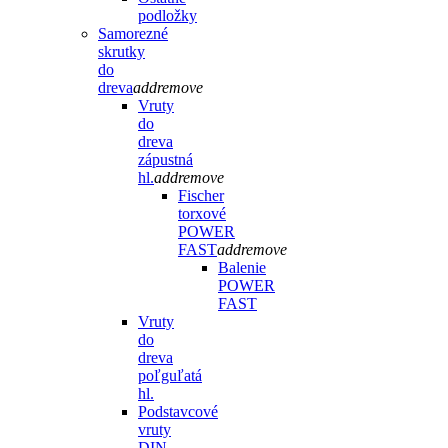
podložky
Samorezné
skrutky
do
dreva
add
remove
Vruty
do
dreva
zápustná
hl.
add
remove
Fischer
torxové
POWER
FAST
add
remove
Balenie
POWER
FAST
Vruty
do
dreva
poľguľatá
hl.
Podstavcové
vruty
DIN