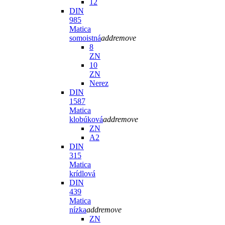
12
DIN
985
Matica
somoistná
add
remove
8
ZN
10
ZN
Nerez
DIN
1587
Matica
klobúková
add
remove
ZN
A2
DIN
315
Matica
krídlová
DIN
439
Matica
nízka
add
remove
ZN