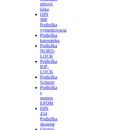
pérová
úzka
DIN
988
Podložka
vymedzovacia
Podložka
karosárska
Podložka
NORD-
LOCK
Podložka
RIP-
LOCK
Podložka
Schnorr
Podložka
s
gumou
EPDM
DIN
434
Podložka
skosená
Ostatné