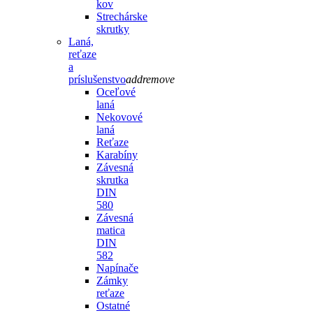
kov
Strechárske
skrutky
Laná,
reťaze
a
príslušenstvo
add
remove
Oceľové
laná
Nekovové
laná
Reťaze
Karabíny
Závesná
skrutka
DIN
580
Závesná
matica
DIN
582
Napínače
Zámky
reťaze
Ostatné