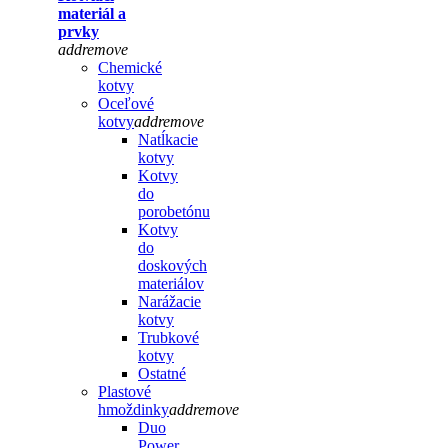
materiál a
prvky
add
remove
Chemické
kotvy
Oceľové
kotvy
add
remove
Natĺkacie
kotvy
Kotvy
do
porobetónu
Kotvy
do
doskových
materiálov
Narážacie
kotvy
Trubkové
kotvy
Ostatné
Plastové
hmoždinky
add
remove
Duo
Power