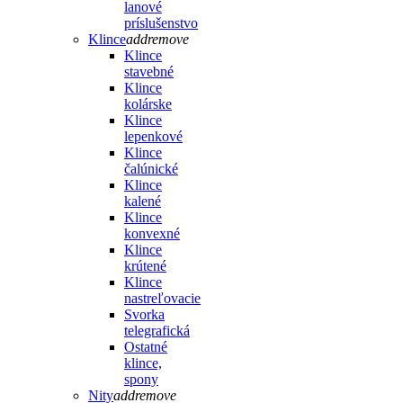
lanové
príslušenstvo
Klince
add
remove
Klince
stavebné
Klince
kolárske
Klince
lepenkové
Klince
čalúnické
Klince
kalené
Klince
konvexné
Klince
krútené
Klince
nastreľovacie
Svorka
telegrafická
Ostatné
klince,
spony
Nity
add
remove