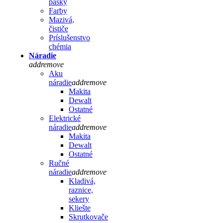
pásky
Farby
Mazivá,
čističe
Príslušenstvo
chémia
Náradie
add
remove
Aku
náradie
add
remove
Makita
Dewalt
Ostatné
Elektrické
náradie
add
remove
Makita
Dewalt
Ostatné
Ručné
náradie
add
remove
Kladivá,
raznice,
sekery
Kliešte
Skrutkovače