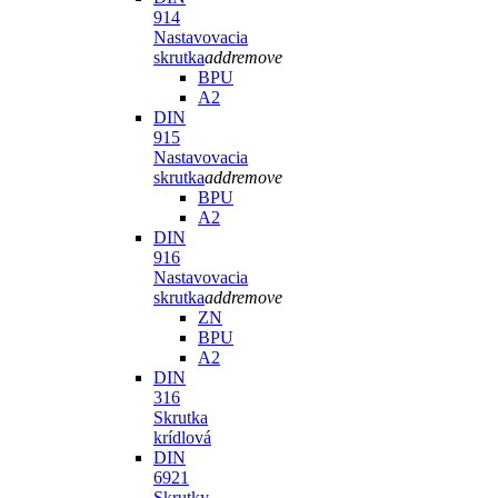
914
Nastavovacia
skrutka
add
remove
BPU
A2
DIN
915
Nastavovacia
skrutka
add
remove
BPU
A2
DIN
916
Nastavovacia
skrutka
add
remove
ZN
BPU
A2
DIN
316
Skrutka
krídlová
DIN
6921
Skrutky