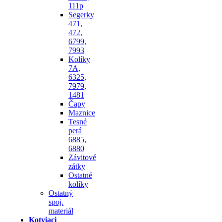
111p
Segerky
471,
472,
6799,
7993
Kolíky
7A,
6325,
7979,
1481
Čapy
Maznice
Tesné
perá
6885,
6880
Závitové
zátky
Ostatné
kolíky
Ostatný
spoj.
materiál
Kotviaci