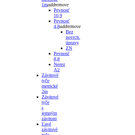
1m
add
remove
Pevnosť
10,9
Pevnosť
4,8
add
remove
Bez
povrch.
úpravy
ZN
Pevnosť
8,8
Nerez
A2
Závitové
tyče
metrické
2m
Závitové
tyče
s
jemným
závitom
Ľavé
závitové
tyče