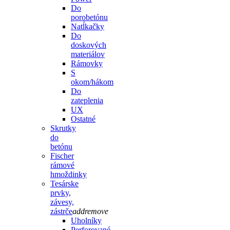
Do
porobetónu
Natĺkačky
Do
doskových
materiálov
Rámovky
S
okom/hákom
Do
zateplenia
UX
Ostatné
Skrutky
do
betónu
Fischer
rámové
hmoždinky
Tesárske
prvky,
závesy,
zástrče
add
remove
Uholníky
Perforované