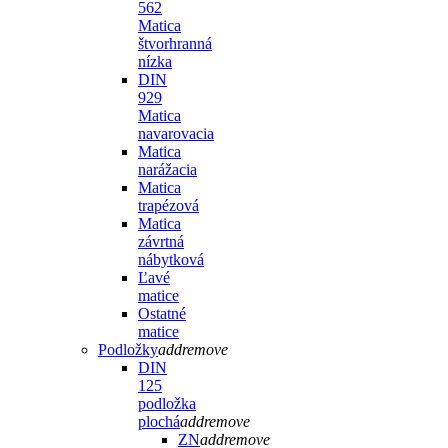
562
Matica
štvorhranná
nízka
DIN
929
Matica
navarovacia
Matica
narážacia
Matica
trapézová
Matica
závrtná
nábytková
Ľavé
matice
Ostatné
matice
Podložky
add
remove
DIN
125
podložka
plochá
add
remove
ZN
add
remove