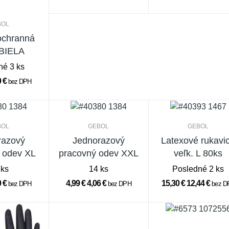
BOL
chranná
 BIELA
né 3 ks
0 €
bez DPH
BOL
GEBOL
GEBOL
razový
Jednorazový
Latexové rukavi
 odev XL
pracovný odev XXL
veľk. L 80ks
 ks
14 ks
Posledné 2 ks
0 €
4,99 €
4,06 €
15,30 €
12,44 €
bez DPH
bez DPH
bez D