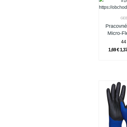
GE
Pracovné
Micro-Fl
44
1,69 €
1,3