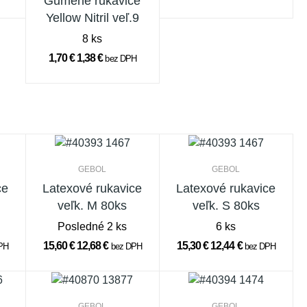
Gumené rukavice
Yellow Nitril veľ.9
8 ks
1,70 €
1,38 €
bez DPH
GEBOL
GEBOL
ce
Latexové rukavice
Latexové rukavice
veľk. M 80ks
veľk. S 80ks
Posledné 2 ks
6 ks
15,60 €
12,68 €
15,30 €
12,44 €
PH
bez DPH
bez DPH
GEBOL
GEBOL