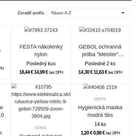

Zoradiť podľa:
Názov A-Z
FESTA nákolenky
GEBOL ochranná
n
nylon
prilba "Meister"
BIELA
Posledný kus
Posledné 2 ks
PH
18,44 €
14,99 €
14,30 €
11,63 €
bez DPH
bez DPH
GEBOL
ce
Hygienická maska
10
modrá 5ks
14 ks
GEBOL
1,20 €
0,98 €
H
bez DPH