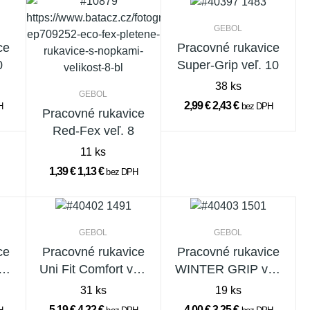
GEBOL
ce
Pracovné rukavice
0
Super-Grip veľ. 10
38 ks
GEBOL
2,99 €
2,43 €
H
bez DPH
Pracovné rukavice
Red-Fex veľ. 8
11 ks
1,39 €
1,13 €
bez DPH
GEBOL
GEBOL
ce
Pracovné rukavice
Pracovné rukavice
eľ.
Uni Fit Comfort veľ.
WINTER GRIP veľ.
9 červené
9
31 ks
19 ks
5,19 €
4,22 €
4,00 €
3,25 €