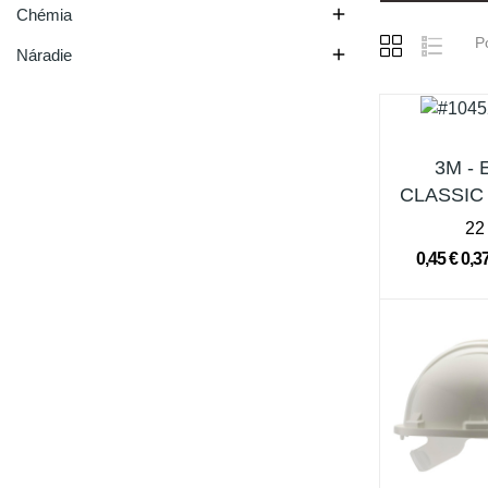

Chémia
P

Náradie
3M - 
CLASSIC 
sluchu 
22
0,45 €
0,3