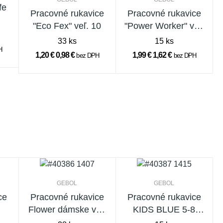
fe
Pracovné rukavice
Pracovné rukavice
"Eco Fex" veľ. 10
"Power Worker" veľ.
9
33 ks
15 ks
H
1,20 €
0,98 €
1,99 €
1,62 €
bez DPH
bez DPH
GEBOL
GEBOL
ce
Pracovné rukavice
Pracovné rukavice
Flower dámske veľ.
KIDS BLUE 5-8
7
rokov