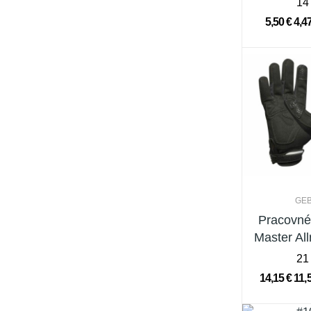
14
5,50 €
4,4
GE
Pracovné
Master All
21
14,15 €
11,