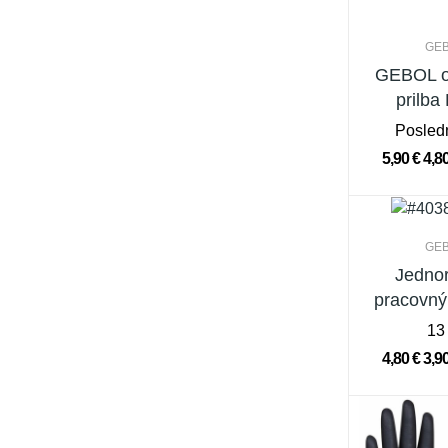
GE
GEBOL o
prilba
Posled
5,90 €
4,8
GE
Jedno
pracovný
13
4,80 €
3,9