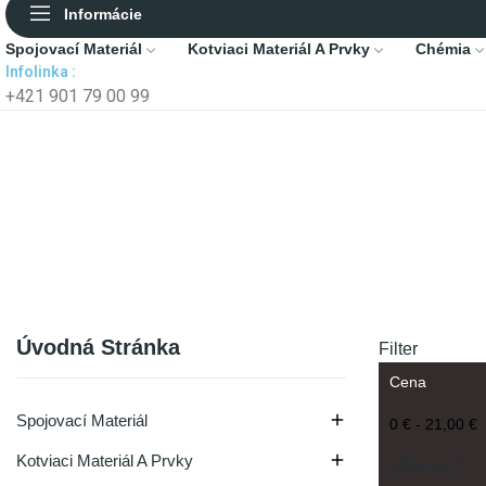
Informácie
Spojovací Materiál
Kotviaci Materiál A Prvky
Chémia
Infolinka :
+421 901 79 00 99
Úvodná Stránka
Filter
Cena

Spojovací Materiál
0 €
-
21,00 €

Kotviaci Materiál A Prvky
Obnoviť