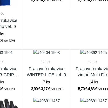
bez DPH
bez DP
BOL
 rukavice
ip veľ. 9
 ks
3 €
bez DPH
BOL
GEBOL
GEBOL
 rukavice
Pracovné rukavice
Pracovné rukavi
R GRIP
WINTER LITE veľ. 9
zimné Multi Fle
.10
Winter veľ. 10
 ks
7 ks
14 ks
5 €
3,90 €
3,17 €
5,70 €
4,63 €
bez DPH
bez DPH
bez DP