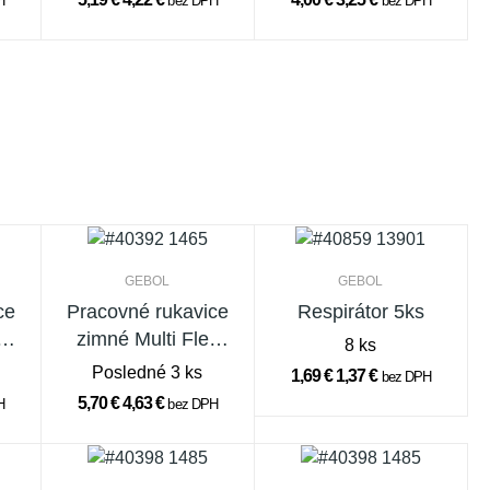
H
bez DPH
bez DPH
GEBOL
GEBOL
ce
Pracovné rukavice
Respirátor 5ks
x
zimné Multi Flex
8 ks
Winter veľ. 9
Posledné 3 ks
1,69 €
1,37 €
bez DPH
5,70 €
4,63 €
H
bez DPH