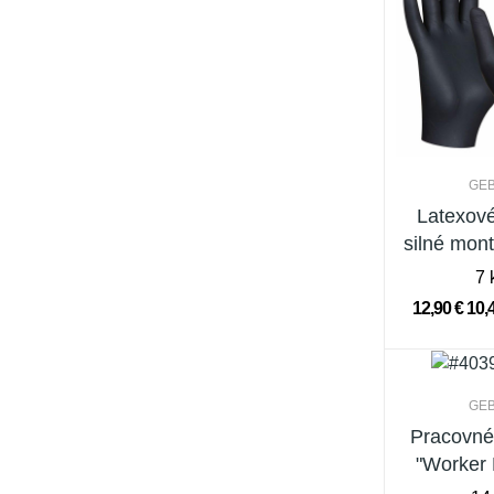
GE
Latexov
silné mont
veľ. 
7 
12,90 €
10,
GE
Pracovné
"Worker 
10