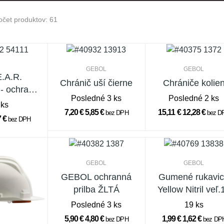
očet produktov: 61
GEBOL
GEBOL
E.A.R.
Chránič uší čierne
Chrániče kolie
- ochrana
Posledné 3 ks
Posledné 2 ks
- 1 pár
 ks
7,20 €
5,85 €
15,11 €
12,28 €
bez DPH
bez D
7 €
bez DPH
GEBOL
GEBOL
GEBOL ochranná
Gumené rukavi
prilba ŽLTÁ
Yellow Nitril veľ.
Posledné 3 ks
19 ks
5,90 €
4,80 €
1,99 €
1,62 €
bez DPH
bez DP