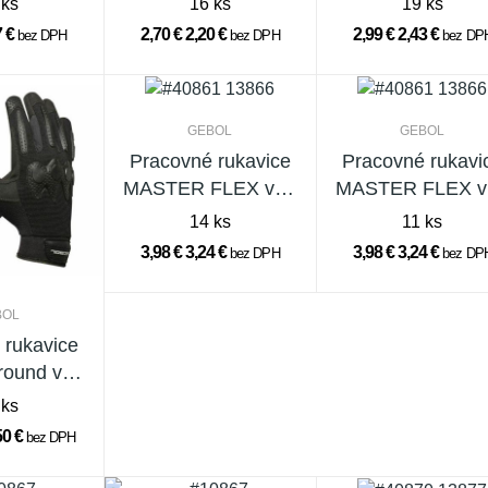
 ks
16 ks
19 ks
7 €
2,70 €
2,20 €
2,99 €
2,43 €
bez DPH
bez DPH
bez DP
GEBOL
GEBOL
Pracovné rukavice
Pracovné rukavi
MASTER FLEX veľ.
MASTER FLEX ve
10/XL
9/L
14 ks
11 ks
3,98 €
3,24 €
3,98 €
3,24 €
bez DPH
bez DP
BOL
 rukavice
round veľ.
9
 ks
50 €
bez DPH