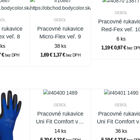
GEBOL
BOL
GEBOL
Pracovné rukavi
 rukavice
Pracovné rukavice
Red-Fex veľ. 1
ex veľ. 8
Micro-Flex veľ. 9
6 ks
 ks
38 ks
1,19 €
0,97 €
bez DP
7 €
1,69 €
1,37 €
bez DPH
bez DPH
GEBOL
GEBOL
Pracovné rukavice
Pracovné rukavi
Uni Fit Comfort veľ.
Uni Fit Comfort v
11 čierne
8 žlté
14 ks
36 ks
5,20 €
4,23 €
5,19 €
4,22 €