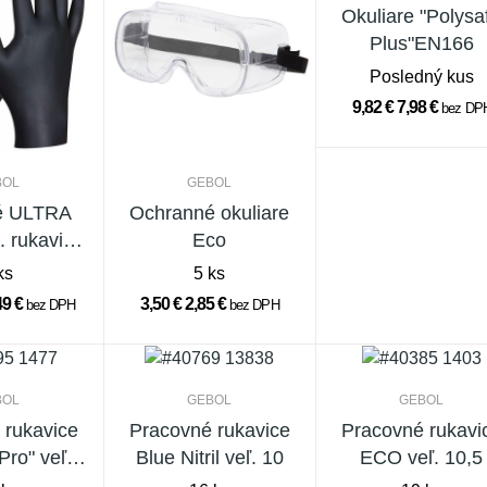
Okuliare "Polysa
Plus"EN166
Posledný kus
9,82 €
7,98 €
bez DP
BOL
GEBOL
é ULTRA
Ochranné okuliare
. rukavice
Eco
S 80ks
ks
5 ks
49 €
3,50 €
2,85 €
bez DPH
bez DPH
BOL
GEBOL
GEBOL
 rukavice
Pracovné rukavice
Pracovné rukavi
Pro" veľ.
Blue Nitril veľ. 10
ECO veľ. 10,5
,5