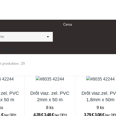
Cena
-
Hotovo
t produktov: 29
. zel. PVC
Drôt viaz. zel. PVC
Drôt viaz.zel. P
x 50 m
2mm x 50 m
1,8mm x 50m
ks
8 ks
9 ks
1 €
4,28 €
3,48 €
3,79 €
3,08 €
bez DPH
bez DPH
bez DP