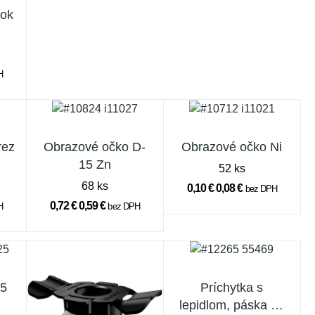
vok
H
rez
Obrazové očko D-
Obrazové očko Ni
15 Zn
52 ks
68 ks
0,10 €
0,08 €
bez DPH
0,72 €
0,59 €
H
bez DPH
25
Príchytka s
lepidlom, páska hr.