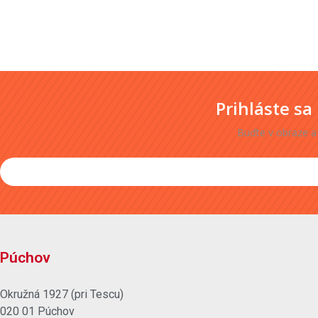
Prihláste sa
Buďte v obraze a
Púchov
Okružná 1927 (pri Tescu)
020 01 Púchov