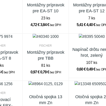
Montážny prípravok
Montážny prípra
pre EA-ST 10
pre EA-ST 12
23 ks
7 ks
4,72 €
3,84 €
5,41 €
4,40 €
bez DPH
bez DP
CHER
FISCHER
Napínač drôtu ne
prípravok
Montážny prípravok
hrot, zelený
A-ST 8
pre TBB
107 ks
 ks
81 ks
0,60 €
0,49 €
bez DP
6 €
0,97 €
0,79 €
bez DPH
bez DPH
CHER
Otočná spojka 13
Otočná spojka 
ovací
mm Zn
mm Zn
X-1