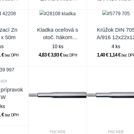
azací Zn
Kladka oceľová s
Krúžok DIN 70
 x 50m
otoč. hákom
A/916 12x22x1
8/50mm Zn
ks
10 ks
4 ks
1 €
4,83 €
3,93 €
1,40 €
1,14 €
bez DPH
bez DPH
bez DP
CHER
prípravok
KW
 ks
1 €
bez DPH
FISCHER
FISCHER