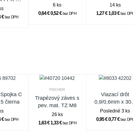
6 ks
14 ks
M12
ks
0,64 €
0,52 €
1,27 €
1,03 €
bez DPH
bez DP
4 €
bez DPH
FISCHER
Spojka C
Viazací drôt
Trapézový záves s
5 čierna
0,9/0,6mm x 30
pev. mat. TZ M8
poplastovaný
ks
Posledné 3 ks
26 ks
4 €
0,95 €
0,77 €
bez DPH
bez DP
1,63 €
1,33 €
bez DPH