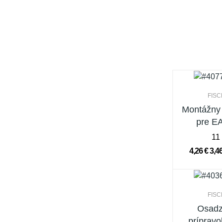
FIS
Montážny 
pre E
11
4,26 €
3,4
FIS
Osadz
prípravok FP