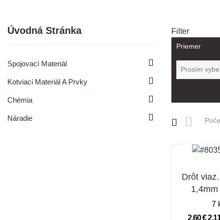
Úvodná Stránka
Filter
Priemer

Spojovací Materiál

Kotviaci Materiál A Prvky
Obnoviť

Chémia

Náradie
Poče
Drôt viaz
1,4mm 
7 
2,60 €
2,1