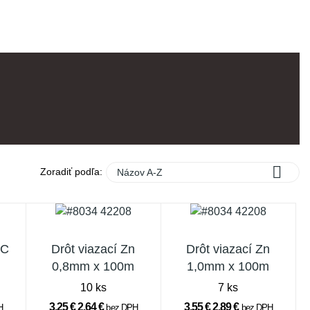

Zoradiť podľa:
Názov A-Z
VC
Drôt viazací Zn
Drôt viazací Zn
0,8mm x 100m
1,0mm x 100m
10 ks
7 ks
3,25 €
2,64 €
3,55 €
2,89 €
H
bez DPH
bez DPH