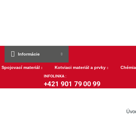
Informácie
Spojovací materiál
Kotviaci materiál a prvky
Chémia
INFOLINKA :
+421 901 79 00 99
Úvod