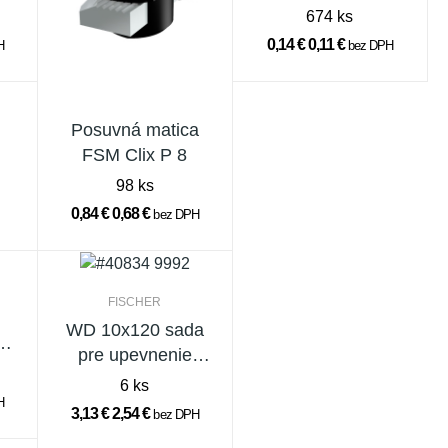
3,6mm
674 ks
0,14 €
0,11 €
H
bez DPH
Posuvná matica
FSM Clix P 8
98 ks
0,84 €
0,68 €
bez DPH
FISCHER
WD 10x120 sada
m
pre upevnenie
umývadiel
6 ks
H
3,13 €
2,54 €
bez DPH