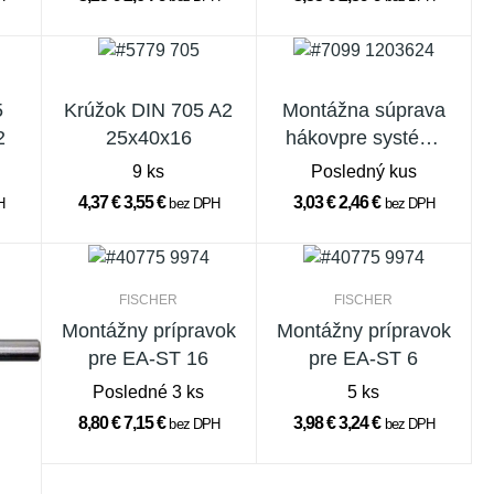
5
Krúžok DIN 705 A2
Montážna súprava
2
25x40x16
hákovpre systém.
lištu Coaxis
9 ks
Posledný kus
4,37 €
3,55 €
3,03 €
2,46 €
H
bez DPH
bez DPH
FISCHER
FISCHER
Montážny prípravok
Montážny prípravok
pre EA-ST 16
pre EA-ST 6
Posledné 3 ks
5 ks
8,80 €
7,15 €
3,98 €
3,24 €
bez DPH
bez DPH