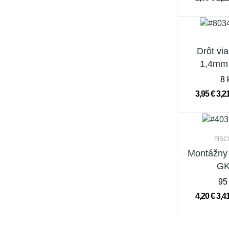
Drôt vi
1,4mm
8 
3,95 €
3,2
FIS
Montážny 
G
95
4,20 €
3,4