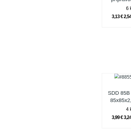
M8-
6 
3,13 €
2,5
SDD 85B 
85x85x2,
4 
3,99 €
3,2