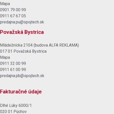
Mapa
0901 79 00 99
0911 67 67 05
predajna.pu@spojtech.sk
Považská Bystrica
Mládežnícka 2104 (budova ALFA REKLAMA)
017 01 Považská Bystrica
Mapa
0911 32 00 99
0911 61 00 99
predajna.pb@spojtech.sk
Fakturačné údaje
Dlhé Lúky 6000/1
020 01 Púchov