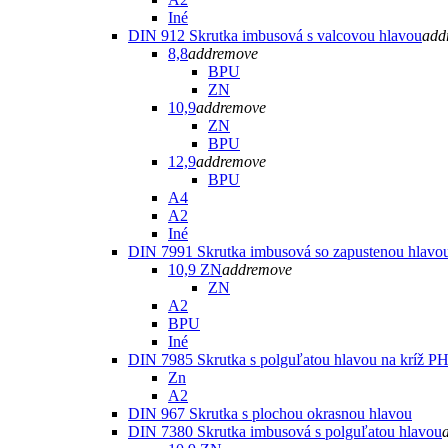
Iné
DIN 912 Skrutka imbusová s valcovou hlavou
add
8,8
add
remove
BPU
ZN
10,9
add
remove
ZN
BPU
12,9
add
remove
BPU
A4
A2
Iné
DIN 7991 Skrutka imbusová so zapustenou hlavo
10,9 ZN
add
remove
ZN
A2
BPU
Iné
DIN 7985 Skrutka s polguľatou hlavou na kríž P
Zn
A2
DIN 967 Skrutka s plochou okrasnou hlavou
DIN 7380 Skrutka imbusová s polguľatou hlavou