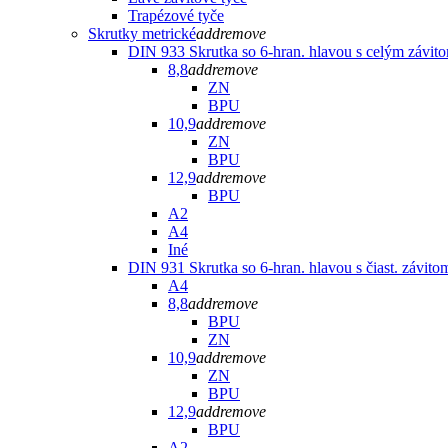
Trapézové tyče
Skrutky metrické
add
remove
DIN 933 Skrutka so 6-hran. hlavou s celým závit
8,8
add
remove
ZN
BPU
10,9
add
remove
ZN
BPU
12,9
add
remove
BPU
A2
A4
Iné
DIN 931 Skrutka so 6-hran. hlavou s čiast. závito
A4
8,8
add
remove
BPU
ZN
10,9
add
remove
ZN
BPU
12,9
add
remove
BPU
A2