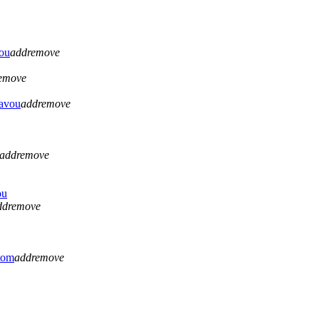
vou
add
remove
emove
lavou
add
remove
add
remove
ou
dd
remove
tom
add
remove