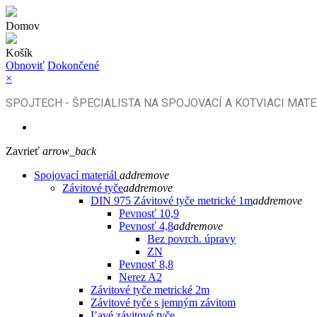
Domov
Košík
Obnoviť
Dokončené
×
SPOJTECH - ŠPECIALISTA NA SPOJOVACÍ A KOTVIACI MATE
Zavrieť
arrow_back
Spojovací materiál
add
remove
Závitové tyče
add
remove
DIN 975 Závitové tyče metrické 1m
add
remove
Pevnosť 10,9
Pevnosť 4,8
add
remove
Bez povrch. úpravy
ZN
Pevnosť 8,8
Nerez A2
Závitové tyče metrické 2m
Závitové tyče s jemným závitom
Ľavé závitové tyče