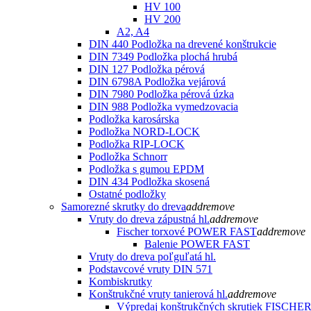
HV 100
HV 200
A2, A4
DIN 440 Podložka na drevené konštrukcie
DIN 7349 Podložka plochá hrubá
DIN 127 Podložka pérová
DIN 6798A Podložka vejárová
DIN 7980 Podložka pérová úzka
DIN 988 Podložka vymedzovacia
Podložka karosárska
Podložka NORD-LOCK
Podložka RIP-LOCK
Podložka Schnorr
Podložka s gumou EPDM
DIN 434 Podložka skosená
Ostatné podložky
Samorezné skrutky do dreva
add
remove
Vruty do dreva zápustná hl.
add
remove
Fischer torxové POWER FAST
add
remove
Balenie POWER FAST
Vruty do dreva poľguľatá hl.
Podstavcové vruty DIN 571
Kombiskrutky
Konštrukčné vruty tanierová hl.
add
remove
Výpredaj konštrukčných skrutiek FISCHE