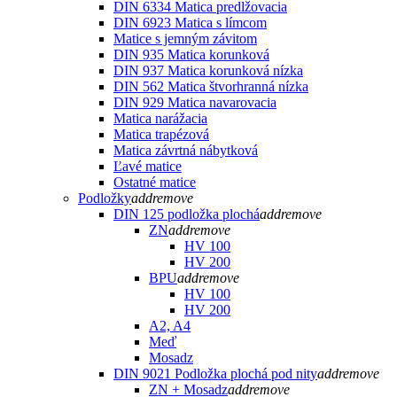
DIN 6334 Matica predlžovacia
DIN 6923 Matica s límcom
Matice s jemným závitom
DIN 935 Matica korunková
DIN 937 Matica korunková nízka
DIN 562 Matica štvorhranná nízka
DIN 929 Matica navarovacia
Matica narážacia
Matica trapézová
Matica závrtná nábytková
Ľavé matice
Ostatné matice
Podložky
add
remove
DIN 125 podložka plochá
add
remove
ZN
add
remove
HV 100
HV 200
BPU
add
remove
HV 100
HV 200
A2, A4
Meď
Mosadz
DIN 9021 Podložka plochá pod nity
add
remove
ZN + Mosadz
add
remove