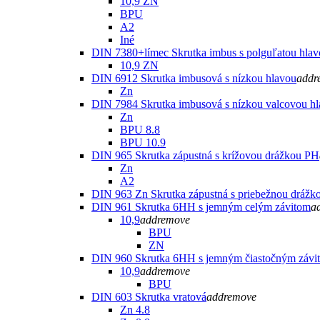
10,9 ZN
BPU
A2
Iné
DIN 7380+límec Skrutka imbus s polguľatou hla
10,9 ZN
DIN 6912 Skrutka imbusová s nízkou hlavou
add
r
Zn
DIN 7984 Skrutka imbusová s nízkou valcovou h
Zn
BPU 8.8
BPU 10.9
DIN 965 Skrutka zápustná s krížovou drážkou PH
Zn
A2
DIN 963 Zn Skrutka zápustná s priebežnou drážk
DIN 961 Skrutka 6HH s jemným celým závitom
a
10,9
add
remove
BPU
ZN
DIN 960 Skrutka 6HH s jemným čiastočným závi
10,9
add
remove
BPU
DIN 603 Skrutka vratová
add
remove
Zn 4.8