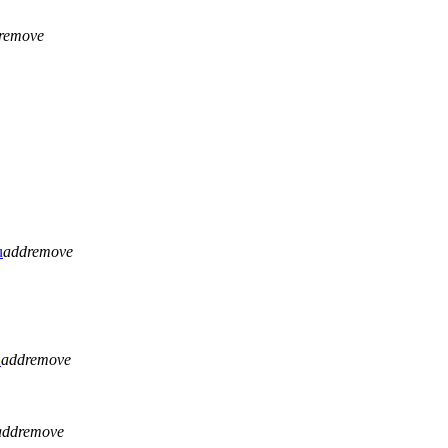
remove
u
add
remove
H
add
remove
add
remove