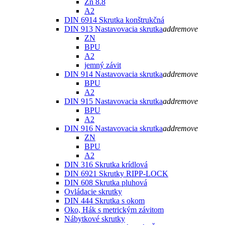
Zn 8.8
A2
DIN 6914 Skrutka konštrukčná
DIN 913 Nastavovacia skrutka
add
remove
ZN
BPU
A2
jemný závit
DIN 914 Nastavovacia skrutka
add
remove
BPU
A2
DIN 915 Nastavovacia skrutka
add
remove
BPU
A2
DIN 916 Nastavovacia skrutka
add
remove
ZN
BPU
A2
DIN 316 Skrutka krídlová
DIN 6921 Skrutky RIPP-LOCK
DIN 608 Skrutka pluhová
Ovládacie skrutky
DIN 444 Skrutka s okom
Oko, Hák s metrickým závitom
Nábytkové skrutky