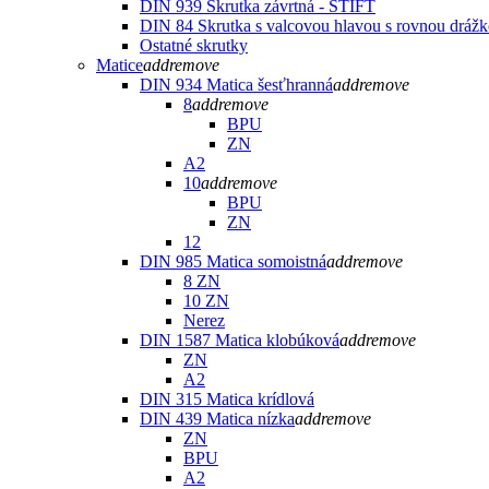
DIN 939 Skrutka závrtná - ŠTIFT
DIN 84 Skrutka s valcovou hlavou s rovnou dráž
Ostatné skrutky
Matice
add
remove
DIN 934 Matica šesťhranná
add
remove
8
add
remove
BPU
ZN
A2
10
add
remove
BPU
ZN
12
DIN 985 Matica somoistná
add
remove
8 ZN
10 ZN
Nerez
DIN 1587 Matica klobúková
add
remove
ZN
A2
DIN 315 Matica krídlová
DIN 439 Matica nízka
add
remove
ZN
BPU
A2