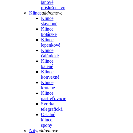
lanové
príslušenstvo
Klince
add
remove
Klince
stavebné
Klince
kolárske
Klince
lepenkové
Klince
čalúnické
Klince
kalené
Klince
konvexné
Klince
krútené
Klince
nastreľovacie
Svorka
telegrafická
Ostatné
klince,
spony
Nity
add
remove