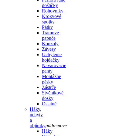
doštičky
Rohovníky
Krokvové
spojky
Pätky
Trámové
papuče
Konzoly
Závesy
Uchytenie
hojdačky
Navarovacie
panty
Montážne
pásky
Zástrče
Styčníkové
dosky
Ostatné
Háky,
úchyty
a
objímky
add
remove
Háky