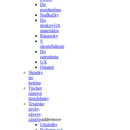
Do
porobetónu
Natĺkačky
Do
doskových
materiálov
Rámovky
S
okom/hákom
Do
zateplenia
UX
Ostatné
Skrutky
do
betónu
Fischer
rámové
hmoždinky
Tesárske
prvky,
závesy,
zástrče
add
remove
Uholníky
Perforované