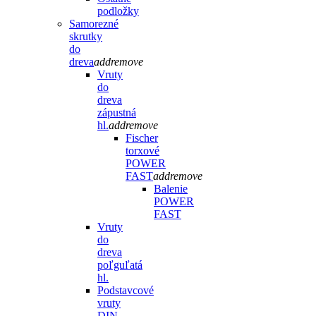
podložky
Samorezné
skrutky
do
dreva
add
remove
Vruty
do
dreva
zápustná
hl.
add
remove
Fischer
torxové
POWER
FAST
add
remove
Balenie
POWER
FAST
Vruty
do
dreva
poľguľatá
hl.
Podstavcové
vruty
DIN