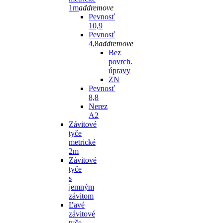
1m
add
remove
Pevnosť
10,9
Pevnosť
4,8
add
remove
Bez
povrch.
úpravy
ZN
Pevnosť
8,8
Nerez
A2
Závitové
tyče
metrické
2m
Závitové
tyče
s
jemným
závitom
Ľavé
závitové
tyče