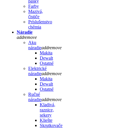
pásky
Farby
Mazivá,
čističe
Príslušenstvo
chémia
Náradie
add
remove
Aku
náradie
add
remove
Makita
Dewalt
Ostatné
Elektrické
náradie
add
remove
Makita
Dewalt
Ostatné
Ručné
náradie
add
remove
Kladivá,
raznice,
sekery
Kliešte
Skrutkovače