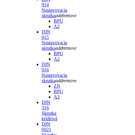
914
Nastavovacia
skrutka
add
remove
BPU
A2
DIN
915
Nastavovacia
skrutka
add
remove
BPU
A2
DIN
916
Nastavovacia
skrutka
add
remove
ZN
BPU
A2
DIN
316
Skrutka
krídlová
DIN
6921
Skrutky