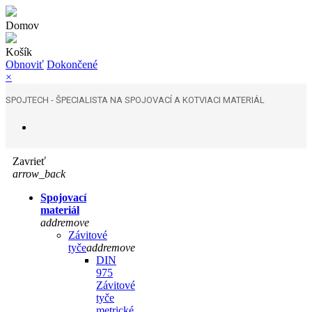
Domov
Košík
Obnoviť
Dokončené
×
SPOJTECH - ŠPECIALISTA NA SPOJOVACÍ A KOTVIACI MATERIÁL
Zavrieť
arrow_back
Spojovací
materiál
add
remove
Závitové
tyče
add
remove
DIN
975
Závitové
tyče
metrické