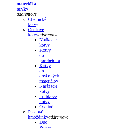
materiál a
prvky
add
remove
Chemické
kotvy
Oceľové
kotvy
add
remove
Natĺkacie
kotvy
Kotvy
do
porobetónu
Kotvy
do
doskových
materiálov
Narážacie
kotvy
Trubkové
kotvy
Ostatné
Plastové
hmoždinky
add
remove
Duo
Power