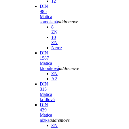
12
DIN
985
Matica
somoistná
add
remove
8
ZN
10
ZN
Nerez
DIN
1587
Matica
klobúková
add
remove
ZN
A2
DIN
315
Matica
krídlová
DIN
439
Matica
nízka
add
remove
ZN