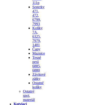
111p
Segerky
471,
472,
6799,
7993
Kolíky
7A,
6325,
7979,
1481
Čapy
Maznice
Tesné
perá
6885,
6880
Závitové
zátky
Ostatné
kolíky
Ostatný
spoj.
materiál
Kotviaci