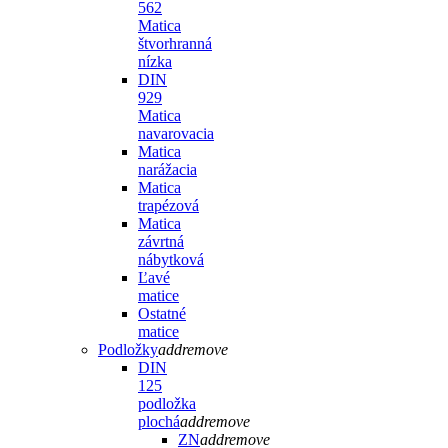
562
Matica
štvorhranná
nízka
DIN
929
Matica
navarovacia
Matica
narážacia
Matica
trapézová
Matica
závrtná
nábytková
Ľavé
matice
Ostatné
matice
Podložky
add
remove
DIN
125
podložka
plochá
add
remove
ZN
add
remove