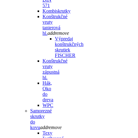
571
Kombiskrutky
Konštrukčné
vruty
tanierová
hl.
add
remove
Výpredaj
konštrukčných
skrutiek
FISCHER
Konštrukčné
vruty
zápustná
hl.
Hák,
Oko
do
dreva
WPC
Samorezné
skrutky
do
kovu
add
remove
Texy