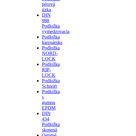
pérová
úzka
DIN
988
Podložka
vymedzovacia
Podložka
karosárska
Podložka
NORD-
LOCK
Podložka
RIP-
LOCK
Podložka
Schnorr
Podložka
s
gumou
EPDM
DIN
434
Podložka
skosená
Ostatné