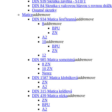
DIN 939 Skrutka závrtná - ŠTIFT
DIN 84 Skrutka s valcovou hlavou s rovnou dráž
Ostatné skrutky
Matice
add
remove
DIN 934 Matica šesťhranná
add
remove
8
add
remove
BPU
ZN
A2
10
add
remove
BPU
ZN
12
DIN 985 Matica somoistná
add
remove
8 ZN
10 ZN
Nerez
DIN 1587 Matica klobúková
add
remove
ZN
A2
DIN 315 Matica krídlová
DIN 439 Matica nízka
add
remove
ZN
BPU
A2