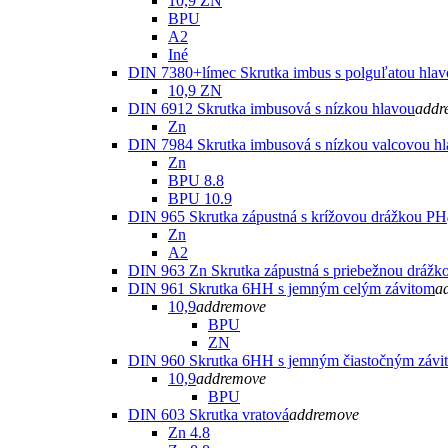
10,9 ZN
BPU
A2
Iné
DIN 7380+límec Skrutka imbus s polguľatou hla
10,9 ZN
DIN 6912 Skrutka imbusová s nízkou hlavou
add
r
Zn
DIN 7984 Skrutka imbusová s nízkou valcovou h
Zn
BPU 8.8
BPU 10.9
DIN 965 Skrutka zápustná s krížovou drážkou PH
Zn
A2
DIN 963 Zn Skrutka zápustná s priebežnou drážk
DIN 961 Skrutka 6HH s jemným celým závitom
a
10,9
add
remove
BPU
ZN
DIN 960 Skrutka 6HH s jemným čiastočným závi
10,9
add
remove
BPU
DIN 603 Skrutka vratová
add
remove
Zn 4.8