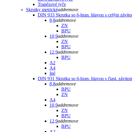
Trapézové tyče
Skrutky metrické
add
remove
DIN 933 Skrutka so 6-hran. hlavou s celým závit
8,8
add
remove
ZN
BPU
10,9
add
remove
ZN
BPU
12,9
add
remove
BPU
A2
A4
Iné
DIN 931 Skrutka so 6-hran. hlavou s čiast. závito
8,8
add
remove
BPU
ZN
A4
10,9
add
remove
ZN
BPU
12,9
add
remove
BPU
A2