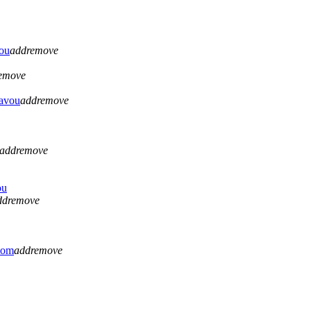
vou
add
remove
emove
lavou
add
remove
add
remove
ou
dd
remove
tom
add
remove