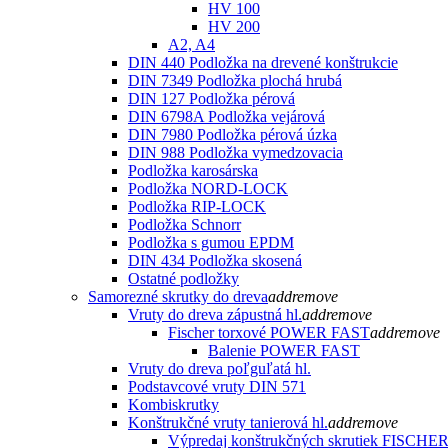
HV 100
HV 200
A2, A4
DIN 440 Podložka na drevené konštrukcie
DIN 7349 Podložka plochá hrubá
DIN 127 Podložka pérová
DIN 6798A Podložka vejárová
DIN 7980 Podložka pérová úzka
DIN 988 Podložka vymedzovacia
Podložka karosárska
Podložka NORD-LOCK
Podložka RIP-LOCK
Podložka Schnorr
Podložka s gumou EPDM
DIN 434 Podložka skosená
Ostatné podložky
Samorezné skrutky do dreva
add
remove
Vruty do dreva zápustná hl.
add
remove
Fischer torxové POWER FAST
add
remove
Balenie POWER FAST
Vruty do dreva poľguľatá hl.
Podstavcové vruty DIN 571
Kombiskrutky
Konštrukčné vruty tanierová hl.
add
remove
Výpredaj konštrukčných skrutiek FISCHE