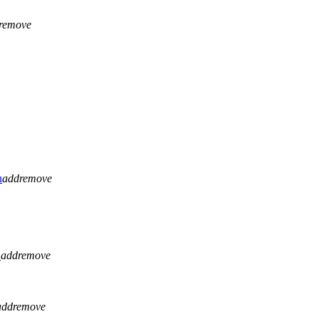
remove
u
add
remove
H
add
remove
add
remove