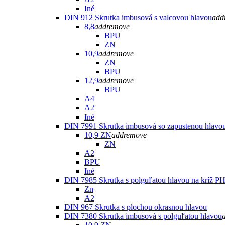
Iné
DIN 912 Skrutka imbusová s valcovou hlavou
add
8,8
add
remove
BPU
ZN
10,9
add
remove
ZN
BPU
12,9
add
remove
BPU
A4
A2
Iné
DIN 7991 Skrutka imbusová so zapustenou hlavo
10,9 ZN
add
remove
ZN
A2
BPU
Iné
DIN 7985 Skrutka s polguľatou hlavou na kríž P
Zn
A2
DIN 967 Skrutka s plochou okrasnou hlavou
DIN 7380 Skrutka imbusová s polguľatou hlavou