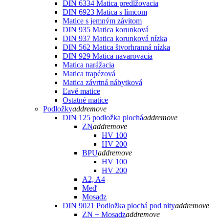
DIN 6334 Matica predlžovacia
DIN 6923 Matica s límcom
Matice s jemným závitom
DIN 935 Matica korunková
DIN 937 Matica korunková nízka
DIN 562 Matica štvorhranná nízka
DIN 929 Matica navarovacia
Matica narážacia
Matica trapézová
Matica závrtná nábytková
Ľavé matice
Ostatné matice
Podložky
add
remove
DIN 125 podložka plochá
add
remove
ZN
add
remove
HV 100
HV 200
BPU
add
remove
HV 100
HV 200
A2, A4
Meď
Mosadz
DIN 9021 Podložka plochá pod nity
add
remove
ZN + Mosadz
add
remove