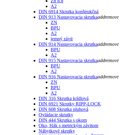
Zn 8.8
A2
DIN 6914 Skrutka konštrukčná
DIN 913 Nastavovacia skrutka
add
remove
ZN
BPU
A2
jemný závit
DIN 914 Nastavovacia skrutka
add
remove
BPU
A2
DIN 915 Nastavovacia skrutka
add
remove
BPU
A2
DIN 916 Nastavovacia skrutka
add
remove
ZN
BPU
A2
DIN 316 Skrutka krídlová
DIN 6921 Skrutky RIPP-LOCK
DIN 608 Skrutka pluhová
Ovládacie skrutky
DIN 444 Skrutka s okom
Oko, Hák s metrickým závitom
Nábytkové skrutky