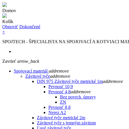
Domov
Košík
Obnoviť
Dokončené
×
SPOJTECH - ŠPECIALISTA NA SPOJOVACÍ A KOTVIACI MA
Zavrieť
arrow_back
Spojovací materiál
add
remove
Závitové tyče
add
remove
DIN 975 Závitové tyče metrické 1m
add
remove
Pevnosť 10,9
Pevnosť 4,8
add
remove
Bez povrch. úpravy
ZN
Pevnosť 8,8
Nerez A2
Závitové tyče metrické 2m
Závitové tyče s jemným závitom
Ľavé závitové tyče