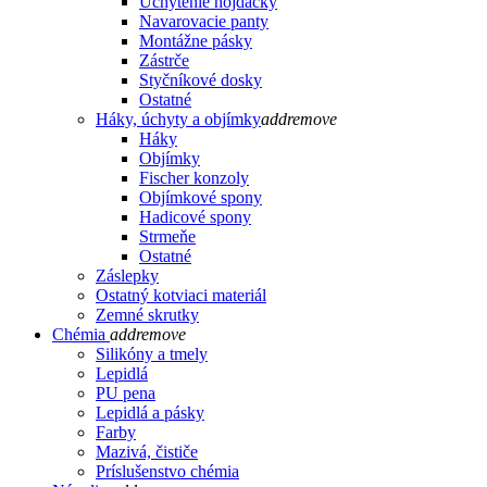
Uchytenie hojdačky
Navarovacie panty
Montážne pásky
Zástrče
Styčníkové dosky
Ostatné
Háky, úchyty a objímky
add
remove
Háky
Objímky
Fischer konzoly
Objímkové spony
Hadicové spony
Strmeňe
Ostatné
Záslepky
Ostatný kotviaci materiál
Zemné skrutky
Chémia
add
remove
Silikóny a tmely
Lepidlá
PU pena
Lepidlá a pásky
Farby
Mazivá, čističe
Príslušenstvo chémia