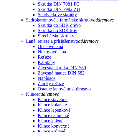
Skrutka DIN 7981 PG
Skrutka DIN 7982 ZH
Sendvičkové skrutky
Sadrokartonové a farmárske skrutky
add
remove
Skrutka do SDK drevo
Skrutka do SDK kov
Strechárske skrutky
Laná, reťaze a príslušenstvo
add
remove
Oceľové laná
Nekovové laná
Reťaze
Karabíny
Závesná skrutka DIN 580
Závesná matica DIN 582
Napínače
Zámky reťaze
Ostatné lanové príslušenstvo
Klince
add
remove
Klince stavebné
Klince kolárske
Klince lepenkové
Klince čalúnické
Klince kalené
Klince konvexné
Klince krútené