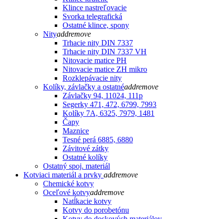
Klince nastreľovacie
Svorka telegrafická
Ostatné klince, spony
Nity
add
remove
Trhacie nity DIN 7337
Trhacie nity DIN 7337 VH
Nitovacie matice PH
Nitovacie matice ZH mikro
Rozklepávacie nity
Kolíky, závlačky a ostatné
add
remove
Závlačky 94, 11024, 111p
Segerky 471, 472, 6799, 7993
Kolíky 7A, 6325, 7979, 1481
Čapy
Maznice
Tesné perá 6885, 6880
Závitové zátky
Ostatné kolíky
Ostatný spoj. materiál
Kotviaci materiál a prvky
add
remove
Chemické kotvy
Oceľové kotvy
add
remove
Natĺkacie kotvy
Kotvy do porobetónu
Kotvy do doskových materiálov