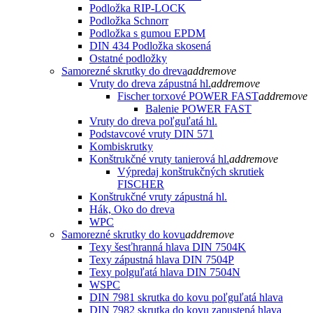
Podložka RIP-LOCK
Podložka Schnorr
Podložka s gumou EPDM
DIN 434 Podložka skosená
Ostatné podložky
Samorezné skrutky do dreva
add
remove
Vruty do dreva zápustná hl.
add
remove
Fischer torxové POWER FAST
add
remove
Balenie POWER FAST
Vruty do dreva poľguľatá hl.
Podstavcové vruty DIN 571
Kombiskrutky
Konštrukčné vruty tanierová hl.
add
remove
Výpredaj konštrukčných skrutiek
FISCHER
Konštrukčné vruty zápustná hl.
Hák, Oko do dreva
WPC
Samorezné skrutky do kovu
add
remove
Texy šesťhranná hlava DIN 7504K
Texy zápustná hlava DIN 7504P
Texy polguľatá hlava DIN 7504N
WSPC
DIN 7981 skrutka do kovu poľguľatá hlava
DIN 7982 skrutka do kovu zapustená hlava