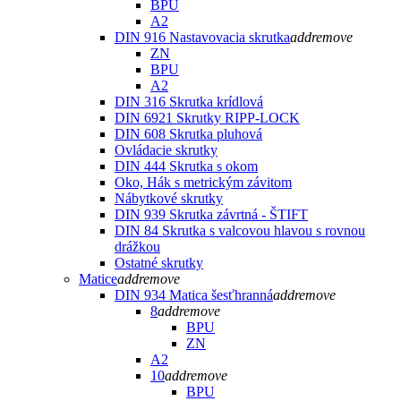
BPU
A2
DIN 916 Nastavovacia skrutka
add
remove
ZN
BPU
A2
DIN 316 Skrutka krídlová
DIN 6921 Skrutky RIPP-LOCK
DIN 608 Skrutka pluhová
Ovládacie skrutky
DIN 444 Skrutka s okom
Oko, Hák s metrickým závitom
Nábytkové skrutky
DIN 939 Skrutka závrtná - ŠTIFT
DIN 84 Skrutka s valcovou hlavou s rovnou
drážkou
Ostatné skrutky
Matice
add
remove
DIN 934 Matica šesťhranná
add
remove
8
add
remove
BPU
ZN
A2
10
add
remove
BPU