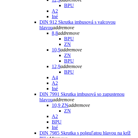
BPU
A2
Iné
DIN 912 Skrutka imbusová s valcovou
hlavou
add
remove
8,8
add
remove
BPU
ZN
10,9
add
remove
ZN
BPU
12,9
add
remove
BPU
A4
A2
Iné
DIN 7991 Skrutka imbusová so zapustenou
hlavou
add
remove
10,9 ZN
add
remove
ZN
A2
BPU
Iné
DIN 7985 Skrutka s polguľatou hlavou na kríž