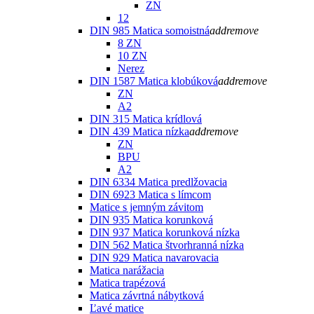
ZN
12
DIN 985 Matica somoistná
add
remove
8 ZN
10 ZN
Nerez
DIN 1587 Matica klobúková
add
remove
ZN
A2
DIN 315 Matica krídlová
DIN 439 Matica nízka
add
remove
ZN
BPU
A2
DIN 6334 Matica predlžovacia
DIN 6923 Matica s límcom
Matice s jemným závitom
DIN 935 Matica korunková
DIN 937 Matica korunková nízka
DIN 562 Matica štvorhranná nízka
DIN 929 Matica navarovacia
Matica narážacia
Matica trapézová
Matica závrtná nábytková
Ľavé matice