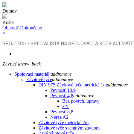
Domov
Košík
Obnoviť
Dokončené
×
SPOJTECH - ŠPECIALISTA NA SPOJOVACÍ A KOTVIACI MATE
Zavrieť
arrow_back
Spojovací materiál
add
remove
Závitové tyče
add
remove
DIN 975 Závitové tyče metrické 1m
add
remove
Pevnosť 10,9
Pevnosť 4,8
add
remove
Bez povrch. úpravy
ZN
Pevnosť 8,8
Nerez A2
Závitové tyče metrické 2m
Závitové tyče s jemným závitom
Ľavé závitové tyče