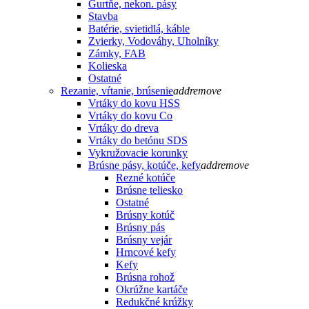
Gurtňe, nekon. pásy
Stavba
Batérie, svietidlá, káble
Zvierky, Vodováhy, Uholníky
Zámky, FAB
Kolieska
Ostatné
Rezanie, vŕtanie, brúsenie
add
remove
Vrtáky do kovu HSS
Vrtáky do kovu Co
Vrtáky do dreva
Vrtáky do betónu SDS
Vykružovacie korunky
Brúsne pásy, kotúče, kefy
add
remove
Rezné kotúče
Brúsne teliesko
Ostatné
Brúsny kotúč
Brúsny pás
Brúsny vejár
Hrncové kefy
Kefy
Brúsna rohož
Okrúžne kartáče
Redukčné krúžky