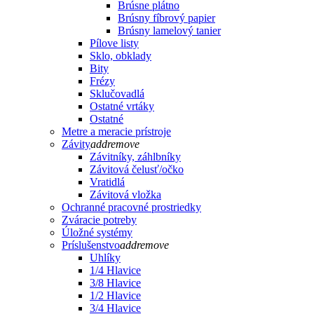
Brúsne plátno
Brúsny fíbrový papier
Brúsny lamelový tanier
Pílove listy
Sklo, obklady
Bity
Frézy
Sklučovadlá
Ostatné vrtáky
Ostatné
Metre a meracie prístroje
Závity
add
remove
Závitníky, záhlbníky
Závitová čelusť/očko
Vratidlá
Závitová vložka
Ochranné pracovné prostriedky
Zváracie potreby
Úložné systémy
Príslušenstvo
add
remove
Uhlíky
1/4 Hlavice
3/8 Hlavice
1/2 Hlavice
3/4 Hlavice