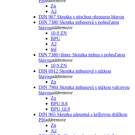
PH
add
remove
Zn
A2
DIN 967 Skrutka s plochou okrasnou hlavou
DIN 7380 Skrutka imbusová s polguľatou
hlavou
add
remove
10,9 ZN
BPU
A2
Iné
DIN 7380+límec Skrutka imbus s polguľatou
hlavou
add
remove
10,9 ZN
DIN 6912 Skrutka imbusová s nízkou
hlavou
add
remove
Zn
DIN 7984 Skrutka imbusová s nízkou valcovou
hlavou
add
remove
Zn
BPU 8.8
BPU 10.9
DIN 965 Skrutka zápustná s krížovou drážkou
PH
add
remove
Zn
A2