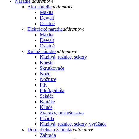
Náradie
add
remove
Aku náradie
add
remove
Makita
Dewalt
Ostatné
Elektrické náradie
add
remove
Makita
Dewalt
Ostatné
Ručné náradie
add
remove
Kladivá, raznice, sekery
Kliešte
Skrutkovače
Nože
Nožnice
Píly
Pilníky/dláta
Sekáče
Kartáče
Kľúče
Zveráky, príslušenstvo
Páčidla
Kladivá, raznice, sekery, vyrážače
Dom, dielňa a záhrada
add
remove
Záhrada