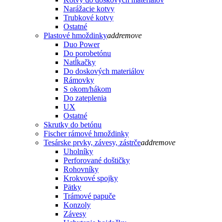
Narážacie kotvy
Trubkové kotvy
Ostatné
Plastové hmoždinky
add
remove
Duo Power
Do porobetónu
Natĺkačky
Do doskových materiálov
Rámovky
S okom/hákom
Do zateplenia
UX
Ostatné
Skrutky do betónu
Fischer rámové hmoždinky
Tesárske prvky, závesy, zástrče
add
remove
Uholníky
Perforované doštičky
Rohovníky
Krokvové spojky
Pätky
Trámové papuče
Konzoly
Závesy