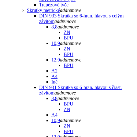
Trapézové tyče
Skrutky metrické
add
remove
DIN 933 Skrutka so 6-hran. hlavou s celým
závitom
add
remove
8,8
add
remove
ZN
BPU
10,9
add
remove
ZN
BPU
12,9
add
remove
BPU
A2
A4
Iné
DIN 931 Skrutka so 6-hran. hlavou s čiast.
závitom
add
remove
8,8
add
remove
BPU
ZN
A4
10,9
add
remove
ZN
BPU
12,9
add
remove