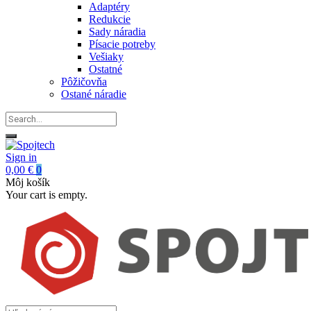
Adaptéry
Redukcie
Sady náradia
Písacie potreby
Vešiaky
Ostatné
Pôžičovňa
Ostané náradie
Sign in
0,00 €
0
Môj košík
Your cart is empty.