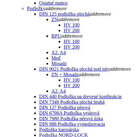
Ostatné matice
Podložky
add
remove
DIN 125 podložka plochá
add
remove
ZN
add
remove
HV 100
HV 200
BPU
add
remove
HV 100
HV 200
A2, A4
Meď
Mosadz
DIN 9021 Podložka plochá pod nity
add
remove
ZN + Mosadz
add
remove
HV 100
HV 200
A2, A4
DIN 440 Podložka na drevené konštrukcie
DIN 7349 Podložka plochá hrubá
DIN 127 Podložka pérová
DIN 6798A Podložka vejárová
DIN 7980 Podložka pérová úzka
DIN 988 Podložka vymedzovacia
Podložka karosárska
Podložka NORD-LOCK