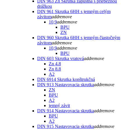
DIN 963 Zn Skrutka zápustná s priebežnou
drážkou
DIN 961 Skrutka 6HH s jemným celým
závitom
add
remove
10,9
add
remove
BPU
ZN
DIN 960 Skrutka 6HH s jemným čiastočným
závitom
add
remove
10,9
add
remove
BPU
DIN 603 Skrutka vratová
add
remove
Zn 4.8
Zn 8.8
A2
DIN 6914 Skrutka konštrukčná
DIN 913 Nastavovacia skrutka
add
remove
ZN
BPU
A2
jemný závit
DIN 914 Nastavovacia skrutka
add
remove
BPU
A2
DIN 915 Nastavovacia skrutka
add
remove