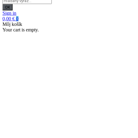
OK
Sign in
0,00 €
0
Môj košík
Your cart is empty.