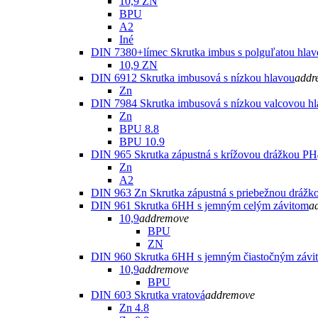
10,9 ZN
BPU
A2
Iné
DIN 7380+límec Skrutka imbus s polguľatou hla
10,9 ZN
DIN 6912 Skrutka imbusová s nízkou hlavou
add
r
Zn
DIN 7984 Skrutka imbusová s nízkou valcovou h
Zn
BPU 8.8
BPU 10.9
DIN 965 Skrutka zápustná s krížovou drážkou PH
Zn
A2
DIN 963 Zn Skrutka zápustná s priebežnou drážk
DIN 961 Skrutka 6HH s jemným celým závitom
a
10,9
add
remove
BPU
ZN
DIN 960 Skrutka 6HH s jemným čiastočným závi
10,9
add
remove
BPU
DIN 603 Skrutka vratová
add
remove
Zn 4.8