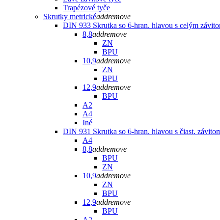
Trapézové tyče
Skrutky metrické
add
remove
DIN 933 Skrutka so 6-hran. hlavou s celým závit
8,8
add
remove
ZN
BPU
10,9
add
remove
ZN
BPU
12,9
add
remove
BPU
A2
A4
Iné
DIN 931 Skrutka so 6-hran. hlavou s čiast. závito
A4
8,8
add
remove
BPU
ZN
10,9
add
remove
ZN
BPU
12,9
add
remove
BPU
A2