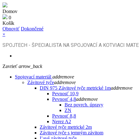
Domov
0
Košík
Obnoviť
Dokončené
×
SPOJTECH - ŠPECIALISTA NA SPOJOVACÍ A KOTVIACI MATE
Zavrieť
arrow_back
Spojovací materiál
add
remove
Závitové tyče
add
remove
DIN 975 Závitové tyče metrické 1m
add
remove
Pevnosť 10,9
Pevnosť 4,8
add
remove
Bez povrch. úpravy
ZN
Pevnosť 8,8
Nerez A2
Závitové tyče metrické 2m
Závitové tyče s jemným závitom
Ľavé závitové tyče