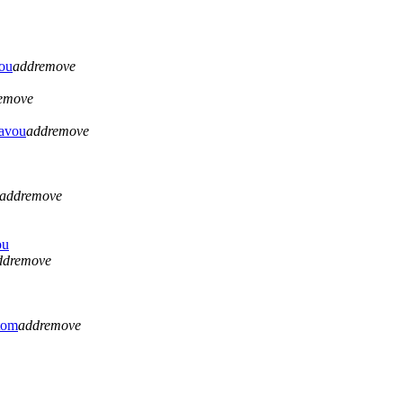
vou
add
remove
emove
lavou
add
remove
add
remove
ou
dd
remove
tom
add
remove