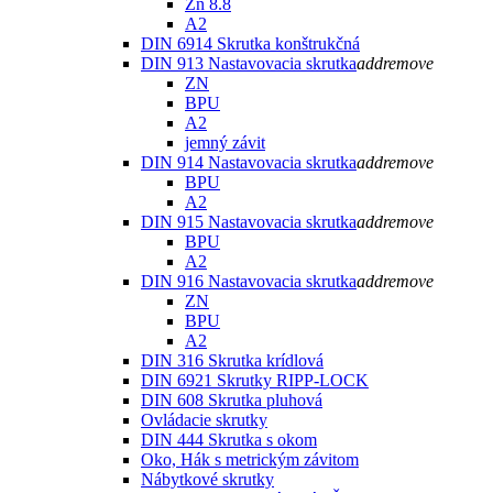
Zn 8.8
A2
DIN 6914 Skrutka konštrukčná
DIN 913 Nastavovacia skrutka
add
remove
ZN
BPU
A2
jemný závit
DIN 914 Nastavovacia skrutka
add
remove
BPU
A2
DIN 915 Nastavovacia skrutka
add
remove
BPU
A2
DIN 916 Nastavovacia skrutka
add
remove
ZN
BPU
A2
DIN 316 Skrutka krídlová
DIN 6921 Skrutky RIPP-LOCK
DIN 608 Skrutka pluhová
Ovládacie skrutky
DIN 444 Skrutka s okom
Oko, Hák s metrickým závitom
Nábytkové skrutky