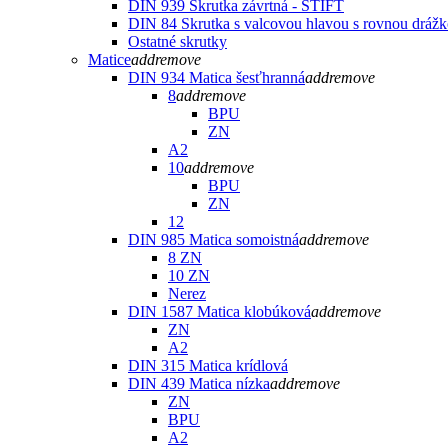
DIN 939 Skrutka závrtná - ŠTIFT
DIN 84 Skrutka s valcovou hlavou s rovnou dráž
Ostatné skrutky
Matice
add
remove
DIN 934 Matica šesťhranná
add
remove
8
add
remove
BPU
ZN
A2
10
add
remove
BPU
ZN
12
DIN 985 Matica somoistná
add
remove
8 ZN
10 ZN
Nerez
DIN 1587 Matica klobúková
add
remove
ZN
A2
DIN 315 Matica krídlová
DIN 439 Matica nízka
add
remove
ZN
BPU
A2