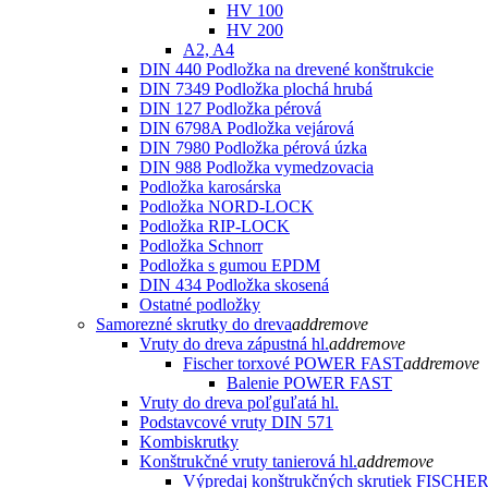
HV 100
HV 200
A2, A4
DIN 440 Podložka na drevené konštrukcie
DIN 7349 Podložka plochá hrubá
DIN 127 Podložka pérová
DIN 6798A Podložka vejárová
DIN 7980 Podložka pérová úzka
DIN 988 Podložka vymedzovacia
Podložka karosárska
Podložka NORD-LOCK
Podložka RIP-LOCK
Podložka Schnorr
Podložka s gumou EPDM
DIN 434 Podložka skosená
Ostatné podložky
Samorezné skrutky do dreva
add
remove
Vruty do dreva zápustná hl.
add
remove
Fischer torxové POWER FAST
add
remove
Balenie POWER FAST
Vruty do dreva poľguľatá hl.
Podstavcové vruty DIN 571
Kombiskrutky
Konštrukčné vruty tanierová hl.
add
remove
Výpredaj konštrukčných skrutiek FISCHE