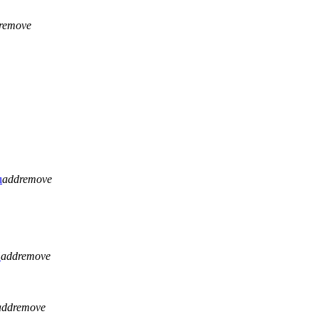
remove
u
add
remove
H
add
remove
add
remove