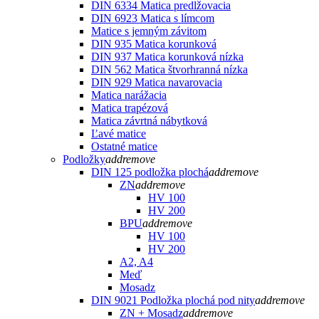
DIN 6334 Matica predlžovacia
DIN 6923 Matica s límcom
Matice s jemným závitom
DIN 935 Matica korunková
DIN 937 Matica korunková nízka
DIN 562 Matica štvorhranná nízka
DIN 929 Matica navarovacia
Matica narážacia
Matica trapézová
Matica závrtná nábytková
Ľavé matice
Ostatné matice
Podložky
add
remove
DIN 125 podložka plochá
add
remove
ZN
add
remove
HV 100
HV 200
BPU
add
remove
HV 100
HV 200
A2, A4
Meď
Mosadz
DIN 9021 Podložka plochá pod nity
add
remove
ZN + Mosadz
add
remove