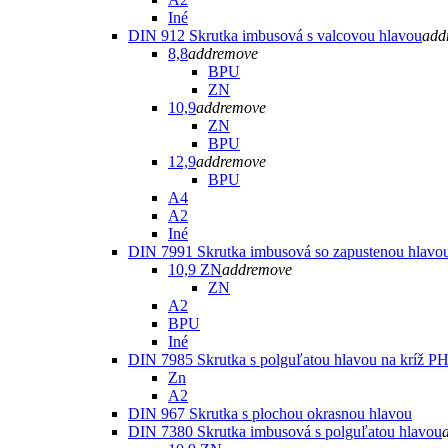
Iné
DIN 912 Skrutka imbusová s valcovou hlavou
add
8,8
add
remove
BPU
ZN
10,9
add
remove
ZN
BPU
12,9
add
remove
BPU
A4
A2
Iné
DIN 7991 Skrutka imbusová so zapustenou hlavo
10,9 ZN
add
remove
ZN
A2
BPU
Iné
DIN 7985 Skrutka s polguľatou hlavou na kríž P
Zn
A2
DIN 967 Skrutka s plochou okrasnou hlavou
DIN 7380 Skrutka imbusová s polguľatou hlavou