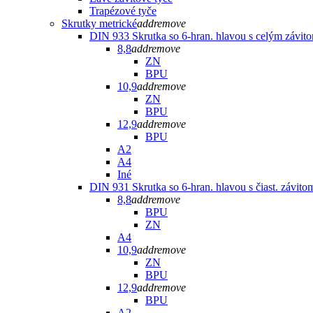
Trapézové tyče
Skrutky metrické
add
remove
DIN 933 Skrutka so 6-hran. hlavou s celým závit
8,8
add
remove
ZN
BPU
10,9
add
remove
ZN
BPU
12,9
add
remove
BPU
A2
A4
Iné
DIN 931 Skrutka so 6-hran. hlavou s čiast. závito
8,8
add
remove
BPU
ZN
A4
10,9
add
remove
ZN
BPU
12,9
add
remove
BPU
A2