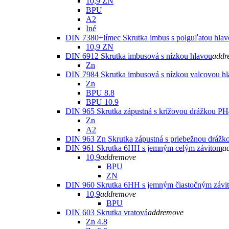
10,9 ZN
BPU
A2
Iné
DIN 7380+límec Skrutka imbus s polguľatou hla
10,9 ZN
DIN 6912 Skrutka imbusová s nízkou hlavou
add
r
Zn
DIN 7984 Skrutka imbusová s nízkou valcovou h
Zn
BPU 8.8
BPU 10.9
DIN 965 Skrutka zápustná s krížovou drážkou PH
Zn
A2
DIN 963 Zn Skrutka zápustná s priebežnou drážk
DIN 961 Skrutka 6HH s jemným celým závitom
a
10,9
add
remove
BPU
ZN
DIN 960 Skrutka 6HH s jemným čiastočným závi
10,9
add
remove
BPU
DIN 603 Skrutka vratová
add
remove
Zn 4.8