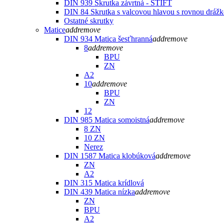
DIN 939 Skrutka závrtná - ŠTIFT
DIN 84 Skrutka s valcovou hlavou s rovnou dráž
Ostatné skrutky
Matice
add
remove
DIN 934 Matica šesťhranná
add
remove
8
add
remove
BPU
ZN
A2
10
add
remove
BPU
ZN
12
DIN 985 Matica somoistná
add
remove
8 ZN
10 ZN
Nerez
DIN 1587 Matica klobúková
add
remove
ZN
A2
DIN 315 Matica krídlová
DIN 439 Matica nízka
add
remove
ZN
BPU
A2