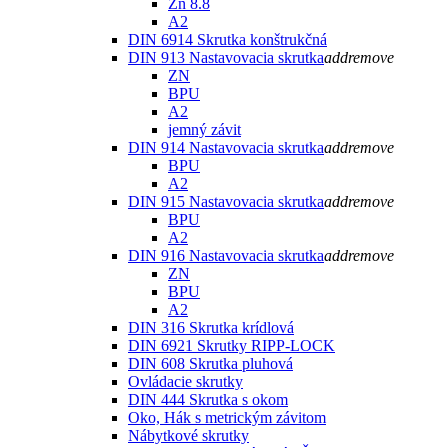
Zn 8.8
A2
DIN 6914 Skrutka konštrukčná
DIN 913 Nastavovacia skrutka
add
remove
ZN
BPU
A2
jemný závit
DIN 914 Nastavovacia skrutka
add
remove
BPU
A2
DIN 915 Nastavovacia skrutka
add
remove
BPU
A2
DIN 916 Nastavovacia skrutka
add
remove
ZN
BPU
A2
DIN 316 Skrutka krídlová
DIN 6921 Skrutky RIPP-LOCK
DIN 608 Skrutka pluhová
Ovládacie skrutky
DIN 444 Skrutka s okom
Oko, Hák s metrickým závitom
Nábytkové skrutky