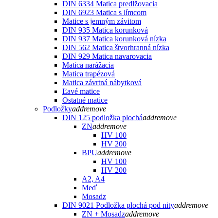
DIN 6334 Matica predlžovacia
DIN 6923 Matica s límcom
Matice s jemným závitom
DIN 935 Matica korunková
DIN 937 Matica korunková nízka
DIN 562 Matica štvorhranná nízka
DIN 929 Matica navarovacia
Matica narážacia
Matica trapézová
Matica závrtná nábytková
Ľavé matice
Ostatné matice
Podložky
add
remove
DIN 125 podložka plochá
add
remove
ZN
add
remove
HV 100
HV 200
BPU
add
remove
HV 100
HV 200
A2, A4
Meď
Mosadz
DIN 9021 Podložka plochá pod nity
add
remove
ZN + Mosadz
add
remove