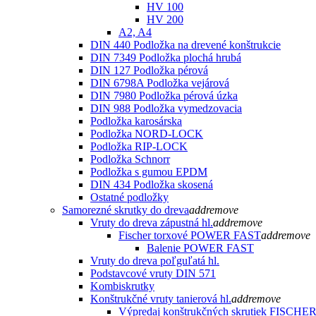
HV 100
HV 200
A2, A4
DIN 440 Podložka na drevené konštrukcie
DIN 7349 Podložka plochá hrubá
DIN 127 Podložka pérová
DIN 6798A Podložka vejárová
DIN 7980 Podložka pérová úzka
DIN 988 Podložka vymedzovacia
Podložka karosárska
Podložka NORD-LOCK
Podložka RIP-LOCK
Podložka Schnorr
Podložka s gumou EPDM
DIN 434 Podložka skosená
Ostatné podložky
Samorezné skrutky do dreva
add
remove
Vruty do dreva zápustná hl.
add
remove
Fischer torxové POWER FAST
add
remove
Balenie POWER FAST
Vruty do dreva poľguľatá hl.
Podstavcové vruty DIN 571
Kombiskrutky
Konštrukčné vruty tanierová hl.
add
remove
Výpredaj konštrukčných skrutiek FISCHE