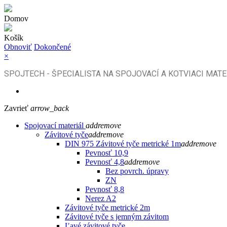
Domov
Košík
Obnoviť
Dokončené
×
SPOJTECH - ŠPECIALISTA NA SPOJOVACÍ A KOTVIACI MATE
Zavrieť
arrow_back
Spojovací materiál
add
remove
Závitové tyče
add
remove
DIN 975 Závitové tyče metrické 1m
add
remove
Pevnosť 10,9
Pevnosť 4,8
add
remove
Bez povrch. úpravy
ZN
Pevnosť 8,8
Nerez A2
Závitové tyče metrické 2m
Závitové tyče s jemným závitom
Ľavé závitové tyče