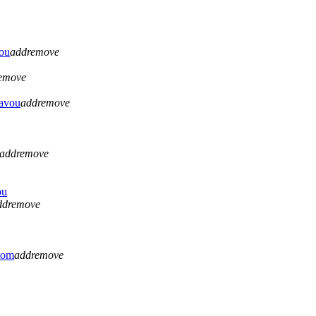
vou
add
remove
emove
lavou
add
remove
add
remove
ou
dd
remove
tom
add
remove