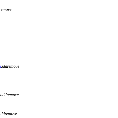
remove
u
add
remove
H
add
remove
add
remove