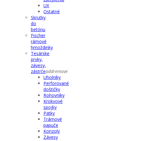
UX
Ostatné
Skrutky
do
betónu
Fischer
rámové
hmoždinky
Tesárske
prvky,
závesy,
zástrče
add
remove
Uholníky
Perforované
doštičky
Rohovníky
Krokvové
spojky
Pätky
Trámové
papuče
Konzoly
Závesy