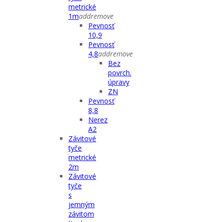
metrické
1m
add
remove
Pevnosť
10,9
Pevnosť
4,8
add
remove
Bez
povrch.
úpravy
ZN
Pevnosť
8,8
Nerez
A2
Závitové
tyče
metrické
2m
Závitové
tyče
s
jemným
závitom