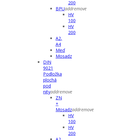
200
BPU
add
remove
HV
100
HV
200
A2,
A4
Meď
Mosadz
DIN
9021
Podložka
plochá
pod
nity
add
remove
ZN
+
Mosadz
add
remove
HV
100
HV
200
A2,