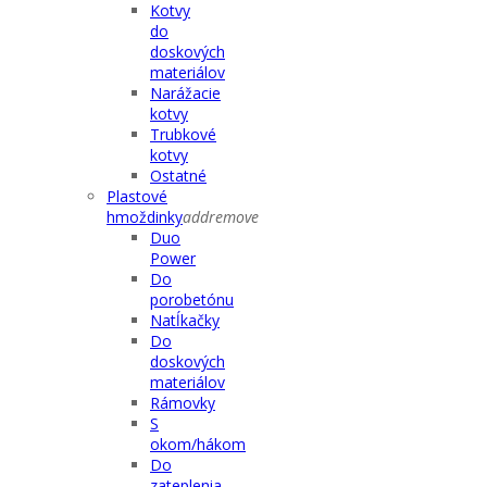
Kotvy
do
doskových
materiálov
Narážacie
kotvy
Trubkové
kotvy
Ostatné
Plastové
hmoždinky
add
remove
Duo
Power
Do
porobetónu
Natĺkačky
Do
doskových
materiálov
Rámovky
S
okom/hákom
Do
zateplenia