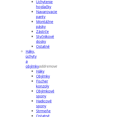
Uchytenie
hojdačky
Navarovacie
panty
Montážne
pásky
Zástrče
Styčníkové
dosky
Ostatné
Háky,
úchyty
a
objímky
add
remove
Háky
Objímky
Fischer
konzoly
Objímkové
spony
Hadicové
spony
Strmeňe
Ostatné