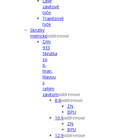
Ľavé
závitové
tyče
Trapézové
tyče
Skrutky
metrické
add
remove
DIN
933
Skrutka
so
6-
hran.
hlavou
s
celým
závitom
add
remove
8,8
add
remove
ZN
BPU
10,9
add
remove
ZN
BPU
12,9
add
remove