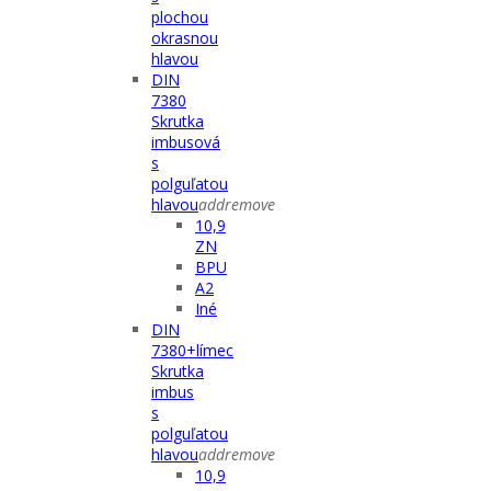
plochou
okrasnou
hlavou
DIN
7380
Skrutka
imbusová
s
polguľatou
hlavou
add
remove
10,9
ZN
BPU
A2
Iné
DIN
7380+límec
Skrutka
imbus
s
polguľatou
hlavou
add
remove
10,9