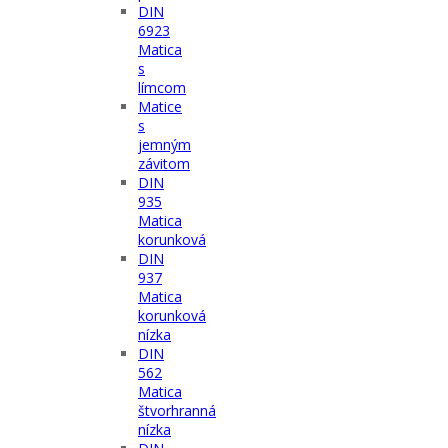
DIN
6923
Matica
s
límcom
Matice
s
jemným
závitom
DIN
935
Matica
korunková
DIN
937
Matica
korunková
nízka
DIN
562
Matica
štvorhranná
nízka