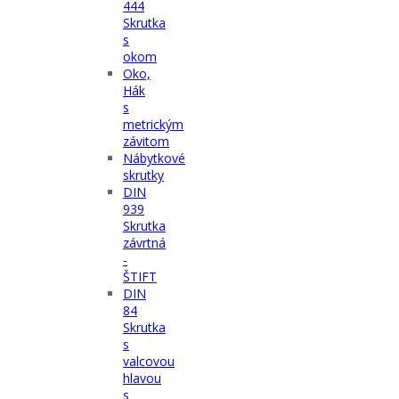
444
Skrutka
s
okom
Oko,
Hák
s
metrickým
závitom
Nábytkové
skrutky
DIN
939
Skrutka
závrtná
-
ŠTIFT
DIN
84
Skrutka
s
valcovou
hlavou
s