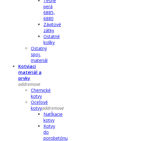
Tesné
perá
6885,
6880
Závitové
zátky
Ostatné
kolíky
Ostatný
spoj.
materiál
Kotviaci
materiál a
prvky
add
remove
Chemické
kotvy
Oceľové
kotvy
add
remove
Natĺkacie
kotvy
Kotvy
do
porobetónu