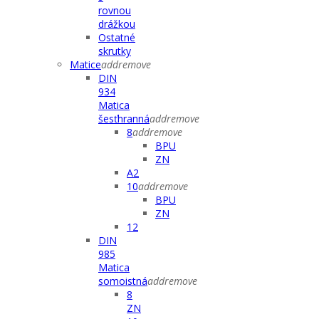
rovnou
drážkou
Ostatné
skrutky
Matice
add
remove
DIN
934
Matica
šesťhranná
add
remove
8
add
remove
BPU
ZN
A2
10
add
remove
BPU
ZN
12
DIN
985
Matica
somoistná
add
remove
8
ZN