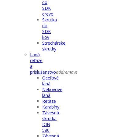
do
SDK
drevo
Skrutka
do
SDK
kov
Strechárske
skrutky
Laná,
reťaze
a
príslušenstvo
add
remove
Oceľové
laná
Nekovové
laná
Reťaze
Karabíny
Závesná
skrutka
DIN
580
Závesná