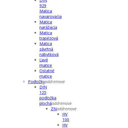
DIN
929
Matica
navarovacia
Matica
narážacia
Matica
trapézová
Matica
závrtná
nábytková
Ľavé
matice
Ostatné
matice
Podložky
add
remove
DIN
125
podložka
plochá
add
remove
ZN
add
remove
HV
100
HV