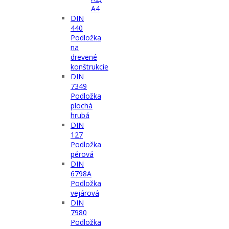
A4
DIN
440
Podložka
na
drevené
konštrukcie
DIN
7349
Podložka
plochá
hrubá
DIN
127
Podložka
pérová
DIN
6798A
Podložka
vejárová
DIN
7980
Podložka