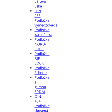
pérová
úzka
DIN
988
Podložka
vymedzovacia
Podložka
karosárska
Podložka
NORD-
LOCK
Podložka
RIP-
LOCK
Podložka
Schnorr
Podložka
s
gumou
EPDM
DIN
434
Podložka
skosená