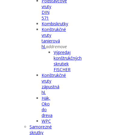
Podstavcové
vruty
DIN
571
Kombiskrutky
Konštrukčné
vruty
tanierová
hl.
add
remove
Výpredaj
konštrukčných
skrutiek
FISCHER
Konštrukčné
vruty
zápustná
hl.
Hák,
Oko
do
dreva
WPC
Samorezné
skrutky