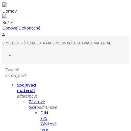
Domov
Košík
Obnoviť
Dokončené
×
SPOJTECH - ŠPECIALISTA NA SPOJOVACÍ A KOTVIACI MATERIÁL
Zavrieť
arrow_back
Spojovací
materiál
add
remove
Závitové
tyče
add
remove
DIN
975
Závitové
tyče