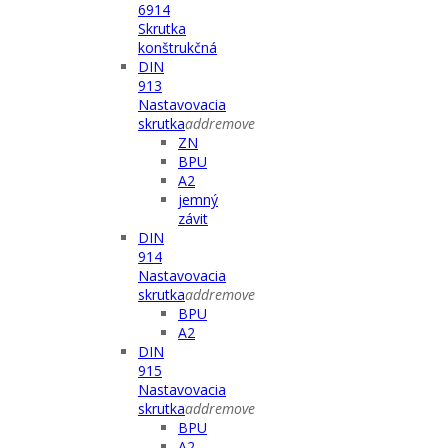
6914
Skrutka
konštrukčná
DIN
913
Nastavovacia
skrutka
add
remove
ZN
BPU
A2
jemný
závit
DIN
914
Nastavovacia
skrutka
add
remove
BPU
A2
DIN
915
Nastavovacia
skrutka
add
remove
BPU
A2