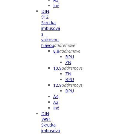
Iné
DIN
912
Skrutka
imbusová
s
valcovou
hlavou
add
remove
8,8
add
remove
BPU
ZN
10,9
add
remove
ZN
BPU
12,9
add
remove
BPU
A4
A2
Iné
DIN
7991
Skrutka
imbusová