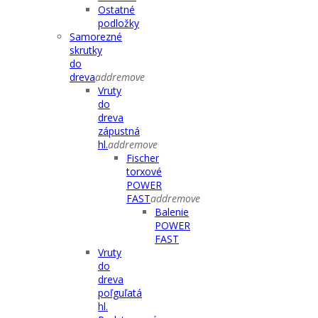
Ostatné
podložky
Samorezné
skrutky
do
dreva
add
remove
Vruty
do
dreva
zápustná
hl.
add
remove
Fischer
torxové
POWER
FAST
add
remove
Balenie
POWER
FAST
Vruty
do
dreva
poľguľatá
hl.